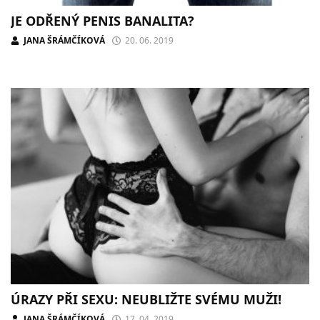
JE ODŘENÝ PENIS BANALITA?
JANA ŠRÁMČÍKOVÁ
20. 06. 2019
ÚRAZY PŘI SEXU: NEUBLIŽTE SVÉMU MUŽI!
JANA ŠRÁMČÍKOVÁ
17. 04. 2019