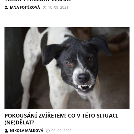
JANA FOJTÍKOVÁ
10. 09. 2021
POKOUSÁNÍ ZVÍŘETEM: CO V TÉTO SITUACI
(NE)DĚLAT?
NIKOLA MÁLKOVÁ
05. 09. 2021