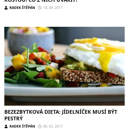
RADEK ŠTĚPÁN
18. 09. 2017
BEZEZBYTKOVÁ DIETA: JÍDELNÍČEK MUSÍ BÝT
PESTRÝ
RADEK ŠTĚPÁN
06. 02. 2017