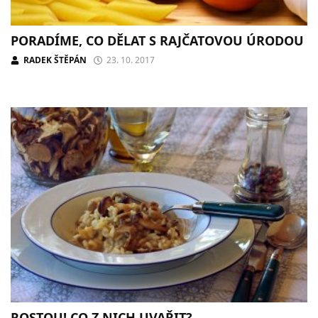
PORADÍME, CO DĚLAT S RAJČATOVOU ÚRODOU
RADEK ŠTĚPÁN
23. 10. 2017
ROSTOU! CO Z NICH UVAŘIT?