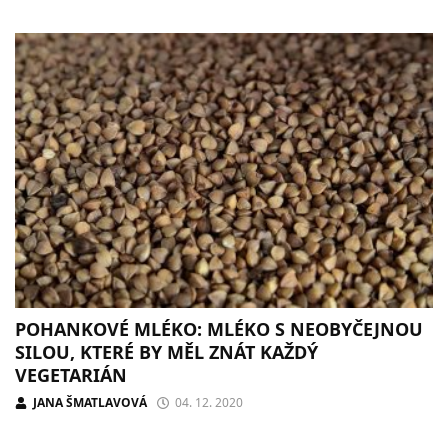
POHANKOVÉ MLÉKO: MLÉKO S NEOBYČEJNOU
SILOU, KTERÉ BY MĚL ZNÁT KAŽDÝ
VEGETARIÁN
JANA ŠMATLAVOVÁ
04. 12. 2020