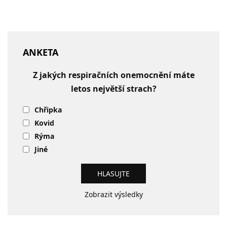
ANKETA
Z jakých respiračních onemocnění máte
letos největší strach?
Chřipka
Kovid
Rýma
Jiné
Zobrazit výsledky