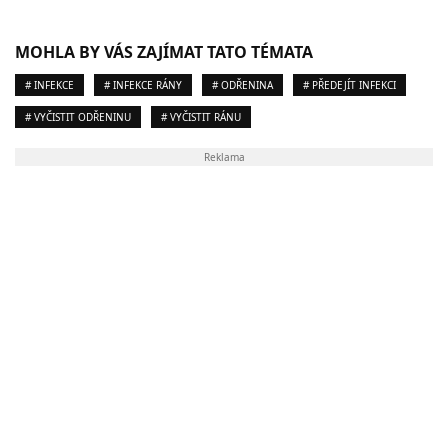
MOHLA BY VÁS ZAJÍMAT TATO TÉMATA
# INFEKCE
# INFEKCE RÁNY
# ODŘENINA
# PŘEDEJÍT INFEKCI
# VYČISTIT ODŘENINU
# VYČISTIT RÁNU
Reklama