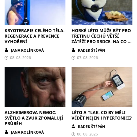
KRYOTERAPIE CELÉHO TĚLA:
HORKÉ LÉTO MŮŽE BÝT PRO
REGENERACE A PREVENCE
TŘETINU ČECHŮ VĚTŠÍ
VYHOŘENÍ
ZÁTĚŽÍ PRO SRDCE. NA CO SI
DÁT POZOR?
JANA KOLÍNKOVÁ
RADEK ŠTĚPÁN
08. 08. 2026
07. 08. 2026
ALZHEIMEROVA NEMOC:
LÉTO A TLAK. CO BY MĚLI
SVĚTLO A ZVUK ZPOMALUJÍ
VĚDĚT NEJEN HYPERTONICI?
PRŮBĚH
RADEK ŠTĚPÁN
JANA KOLÍNKOVÁ
06. 08. 2026