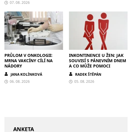
07. 08. 2026
PRŮLOM V ONKOLOGII:
INKONTINENCE U ŽEN: JAK
MRNA VAKCÍNY CÍLÍ NA
SOUVISÍ S PÁNEVNÍM DNEM
NÁDORY
A CO MŮŽE POMOCI
JANA KOLÍNKOVÁ
RADEK ŠTĚPÁN
06. 08. 2026
05. 08. 2026
ANKETA