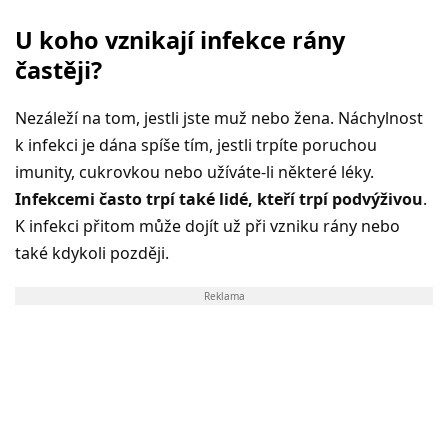
U koho vznikají infekce rány
častěji?
Nezáleží na tom, jestli jste muž nebo žena. Náchylnost
k infekci je dána spíše tím, jestli trpíte poruchou
imunity, cukrovkou nebo užíváte-li některé léky.
Infekcemi často trpí také lidé, kteří trpí podvýživou
.
K infekci přitom může dojít už při vzniku rány nebo
také kdykoli později.
Reklama