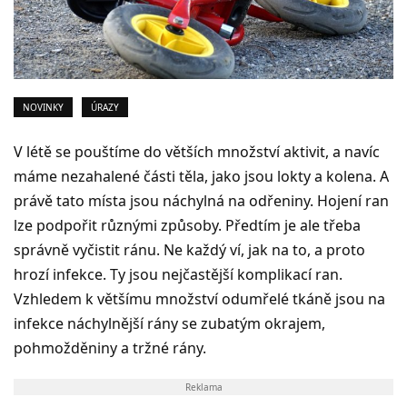
NOVINKY
ÚRAZY
V létě se pouštíme do větších množství aktivit, a navíc
máme nezahalené části těla, jako jsou lokty a kolena. A
právě tato místa jsou náchylná na odřeniny. Hojení ran
lze podpořit různými způsoby. Předtím je ale třeba
správně vyčistit ránu. Ne každý ví, jak na to, a proto
hrozí infekce. Ty jsou nejčastější komplikací ran.
Vzhledem k většímu množství odumřelé tkáně jsou na
infekce náchylnější rány se zubatým okrajem,
pohmožděniny a tržné rány.
Reklama