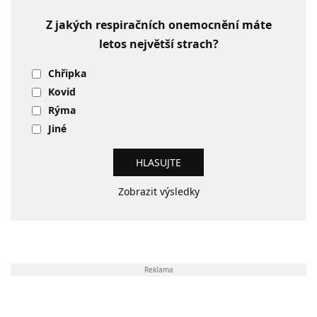
Z jakých respiračních onemocnění máte
letos největší strach?
Chřipka
Kovid
Rýma
Jiné
Zobrazit výsledky
Reklama