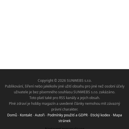
Copyright © 2026 SUNWEBS s.r.o.
Publikování, šíření nebo jakékoliv jiné užití obsahu pro jiné než osobní účely
uživatele je bez písemného souhlasu SUNWEBS s.r.o. zakázáno.
Toto platí také pro RSS kanály a jejich obsah.
Plné zdraví je hobby magazín a uvedené články nemohou mít závazný
právní charakter.
Domů
-
Kontakt
-
Autoři
-
Podmínky použití a GDPR
-
Etický kodex
-
Mapa
stránek
Nastavení personalizace