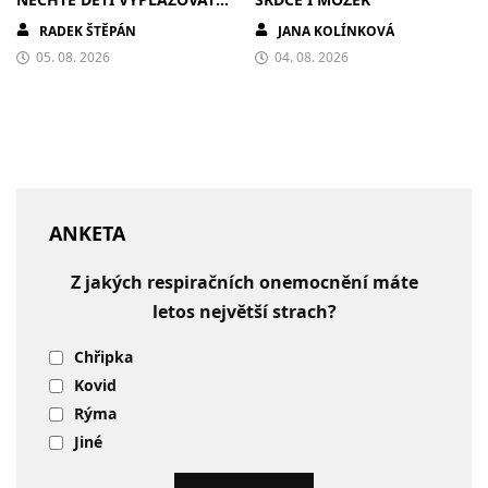
JAZYK A MALOVAT PO
RADEK ŠTĚPÁN
JANA KOLÍNKOVÁ
ZDECH
05. 08. 2026
04. 08. 2026
ANKETA
Z jakých respiračních onemocnění máte
letos největší strach?
Chřipka
Kovid
Rýma
Jiné