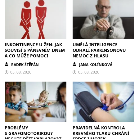
INKONTINENCE U ŽEN: JAK
UMĚLÁ INTELIGENCE
SOUVISÍ S PÁNEVNÍM DNEM
ODHALÍ PARKINSONOVU
A CO MŮŽE POMOCI
NEMOC Z HLASU
RADEK ŠTĚPÁN
JANA KOLÍNKOVÁ
05. 08. 2026
05. 08. 2026
PROBLÉMY
PRAVIDELNÁ KONTROLA
S GRAFOMOTORIKOU?
KREVNÍHO TLAKU CHRÁNÍ
NECHTE DĚTI VYPLAZOVAT
SRDCE I MOZEK