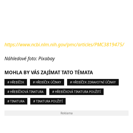
https://www.ncbi.nlm.nih.gov/pmc/articles/PMC3819475/
Náhledové foto: Pixabay
MOHLA BY VÁS ZAJÍMAT TATO TÉMATA
# HŘEBÍČEK
# HŘEBÍČEK ÚČINKY
# HŘEBÍČEK ZDRAVOTNÍ ÚČINKY
# HŘEBÍČKOVÁ TINKTURA
# HŘEBÍČKOVÁ TINKTURA POUŽITÍ
# TINKTURA
# TINKTURA POUŽITÍ
Reklama