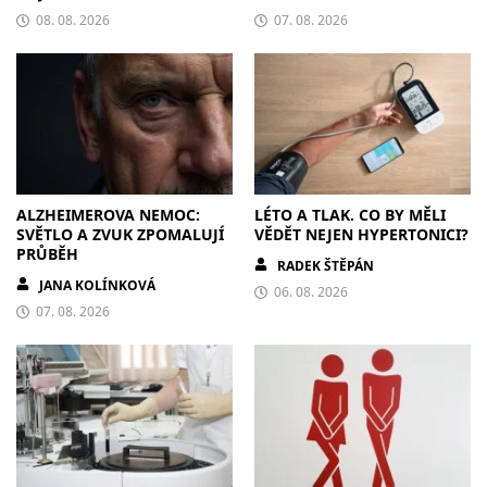
08. 08. 2026
07. 08. 2026
ALZHEIMEROVA NEMOC:
LÉTO A TLAK. CO BY MĚLI
SVĚTLO A ZVUK ZPOMALUJÍ
VĚDĚT NEJEN HYPERTONICI?
PRŮBĚH
RADEK ŠTĚPÁN
JANA KOLÍNKOVÁ
06. 08. 2026
07. 08. 2026