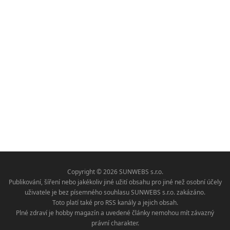
Copyright © 2026 SUNWEBS s.r.o.
Publikování, šíření nebo jakékoliv jiné užití obsahu pro jiné než osobní účely
uživatele je bez písemného souhlasu SUNWEBS s.r.o. zakázáno.
Toto platí také pro RSS kanály a jejich obsah.
Plné zdraví je hobby magazín a uvedené články nemohou mít závazný
právní charakter.