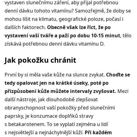
vystaven slunečnímu záření, aby přijal potřebnou
denní dávku tohoto vitamínu? Samozřejmě, že doby se
mohou lišit na klimatu, geografické poloze, počasí i
dalších faktorech.
Obecně však lze říct, že po
vystavení vaší tváře a paží po dobu 10-15 minut
, tělo
získává potřebnou denní dávku vitamínu D.
Jak pokožku chránit
První by si měla vaše kůže na slunce zvykat.
Choďte se
tedy opalovat jen na krátké úseky, poté po
přizpůsobení kůže můžete intervaly zvyšovat.
Mezi
další nástroje, jak dlouhodobě zlepšovat
obranyschopnost vaší pokožky před slunečními
paprsky, je konzumace doplňků stravy
s betakarotenem. To se vyplatí zejména u lidí
s nejsvětlejší a nejnáchylnější kůží.
Při každém