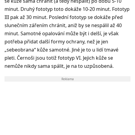
se kůže sama chránit (a tedy nespálit) po dobu 5-10
minut. Druhý fototyp toto dokáže 10-20 minut. Fototyp
III pak až 30 minut. Poslední fototyp se dokáže před
slunečním zářením chránit, aniž by se nespálil až 40
minut. Samotné opalování může být i delší, je však
potřeba přidat další formy ochrany, než je jen
„sebeobrana“ kůže samotné. Jiné je to u lidí tmavé
pleti. Černoši jsou totiž fototyp VI. Jejich kůže se
nemůže nikdy sama spálit, je na to uzpůsobená.
Reklama