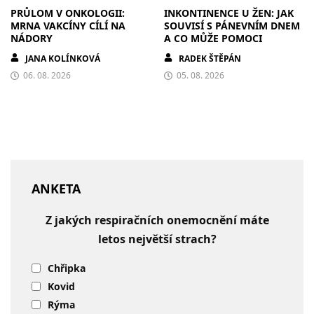
PRŮLOM V ONKOLOGII:
INKONTINENCE U ŽEN: JAK
MRNA VAKCÍNY CÍLÍ NA
SOUVISÍ S PÁNEVNÍM DNEM
NÁDORY
A CO MŮŽE POMOCI
JANA KOLÍNKOVÁ
RADEK ŠTĚPÁN
06. 08. 2026
05. 08. 2026
ANKETA
Z jakých respiračních onemocnění máte
letos největší strach?
Chřipka
Kovid
Rýma