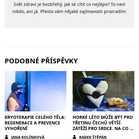
Svět zdraví je bezbřehý. Jak se cítit co nejlépe? To neví
nikdo, ani já. Přesto vám nějaké zajímavosti prozradím.
PODOBNÉ PŘÍSPĚVKY
KRYOTERAPIE CELÉHO TĚLA:
HORKÉ LÉTO MŮŽE BÝT PRO
REGENERACE A PREVENCE
TŘETINU ČECHŮ VĚTŠÍ
VYHOŘENÍ
ZÁTĚŽÍ PRO SRDCE. NA CO SI
DÁT POZOR?
JANA KOLÍNKOVÁ
RADEK ŠTĚPÁN