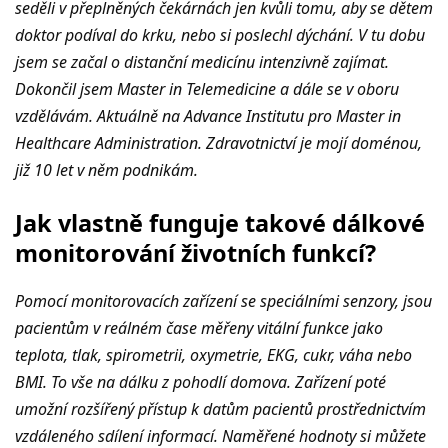
seděli v přeplněných čekárnách jen kvůli tomu, aby se dětem
doktor podíval do krku, nebo si poslechl dýchání. V tu dobu
jsem se začal o distanční medicínu intenzivně zajímat.
Dokončil jsem Master in Telemedicine a dále se v oboru
vzdělávám. Aktuálně na Advance Institutu pro Master in
Healthcare Administration. Zdravotnictví je mojí doménou,
již 10 let v něm podnikám.
Jak vlastně funguje takové dálkové
monitorování životních funkcí?
Pomocí monitorovacích zařízení se speciálními senzory, jsou
pacientům v reálném čase měřeny vitální funkce jako
teplota, tlak, spirometrii, oxymetrie, EKG, cukr, váha nebo
BMI. To vše na dálku z pohodlí domova. Zařízení poté
umožní rozšířený přístup k datům pacientů prostřednictvím
vzdáleného sdílení informací. Naměřené hodnoty si můžete