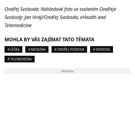
Ondřej Svoboda: Náhledové foto se svolením Ondřeje
Svobody: Jan Hrdý/Ondřej Svoboda, eHealth and
Telemedicine
MOHLA BY VÁS ZAJÍMAT TATO TÉMATA
# LÉČBA
# MEDICÍNA
# ONDŘEJ SVOBODA
# SVOBODA
# TELEMEDICÍNA
Reklama