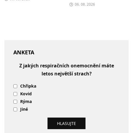
06. 08. 2026
ANKETA
Z jakých respiračních onemocnění máte
letos největší strach?
Chřipka
Kovid
Rýma
Jiné