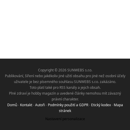
Copyright © 2026 SUNWEBS s.r.o.
Publikování, šíření nebo jakékoliv jiné užití obsahu pro jiné než osobní účely
uživatele je bez písemného souhlasu SUNWEBS s.r.o. zakázáno.
Toto platí také pro RSS kanály a jejich obsah.
Plné zdraví je hobby magazín a uvedené články nemohou mít závazný
právní charakter.
Domů
-
Kontakt
-
Autoři
-
Podmínky použití a GDPR
-
Etický kodex
-
Mapa
stránek
Nastavení personalizace