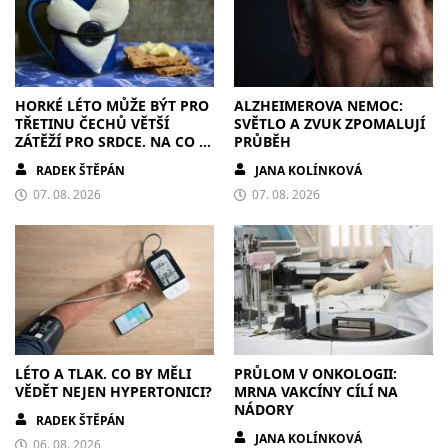
HORKÉ LÉTO MŮŽE BÝT PRO
ALZHEIMEROVA NEMOC:
TŘETINU ČECHŮ VĚTŠÍ
SVĚTLO A ZVUK ZPOMALUJÍ
ZÁTĚŽÍ PRO SRDCE. NA CO SI
PRŮBĚH
DÁT POZOR?
RADEK ŠTĚPÁN
JANA KOLÍNKOVÁ
07. 08. 2026
07. 08. 2026
LÉTO A TLAK. CO BY MĚLI
PRŮLOM V ONKOLOGII:
VĚDĚT NEJEN HYPERTONICI?
MRNA VAKCÍNY CÍLÍ NA
NÁDORY
RADEK ŠTĚPÁN
JANA KOLÍNKOVÁ
06. 08. 2026