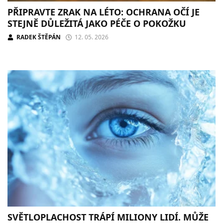
PŘIPRAVTE ZRAK NA LÉTO: OCHRANA OČÍ JE
STEJNĚ DŮLEŽITÁ JAKO PÉČE O POKOŽKU
RADEK ŠTĚPÁN
12. 05. 2026
SVĚTLOPLACHOST TRÁPÍ MILIONY LIDÍ. MŮŽE