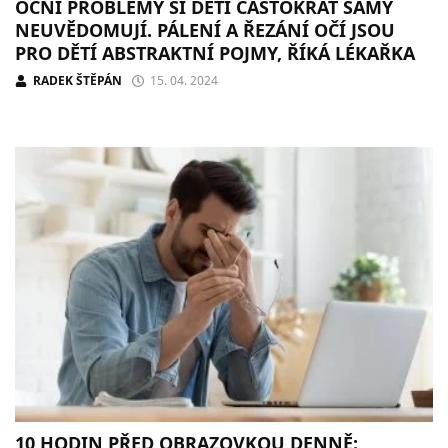
OČNÍ PROBLÉMY SI DĚTI ČASTOKRÁT SAMY
NEUVĚDOMUJÍ. PÁLENÍ A ŘEZÁNÍ OČÍ JSOU
PRO DĚTÍ ABSTRAKTNÍ POJMY, ŘÍKÁ LÉKAŘKA
RADEK ŠTĚPÁN
15. 04. 2024
10 HODIN PŘED OBRAZOVKOU DENNĚ: