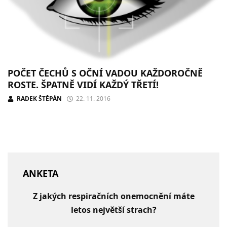
POČET ČECHŮ S OČNÍ VADOU KAŽDOROČNĚ
ROSTE. ŠPATNĚ VIDÍ KAŽDÝ TŘETÍ!
RADEK ŠTĚPÁN
22. 11. 2016
ANKETA
Z jakých respiračních onemocnění máte
letos největší strach?