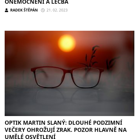
ONEMOCNĚNÍ A LÉČBA
RADEK ŠTĚPÁN
21. 02. 2023
OPTIK MARTIN SLANÝ: DLOUHÉ PODZIMNÍ
VEČERY OHROŽUJÍ ZRAK. POZOR HLAVNĚ NA
UMĚLÉ OSVĚTLENÍ