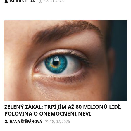
RADEK ŠTĚPÁN
17. 03. 2026
ZELENÝ ZÁKAL: TRPÍ JÍM AŽ 80 MILIONŮ LIDÍ.
POLOVINA O ONEMOCNĚNÍ NEVÍ
HANA ŠTĚPÁNOVÁ
18. 02. 2026