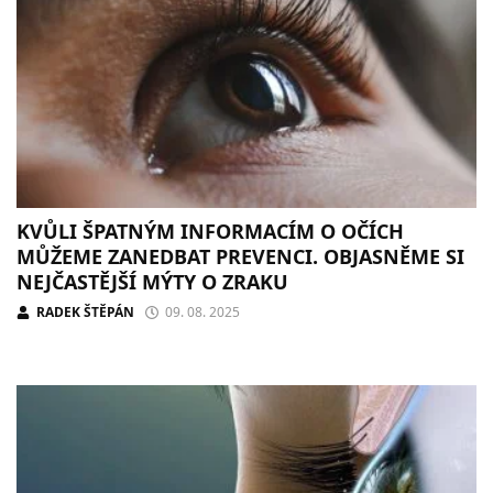
KVŮLI ŠPATNÝM INFORMACÍM O OČÍCH
MŮŽEME ZANEDBAT PREVENCI. OBJASNĚME SI
NEJČASTĚJŠÍ MÝTY O ZRAKU
RADEK ŠTĚPÁN
09. 08. 2025