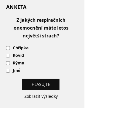
ANKETA
Z jakých respiračních
onemocnění máte letos
největší strach?
Chřipka
Kovid
Rýma
Jiné
Zobrazit výsledky