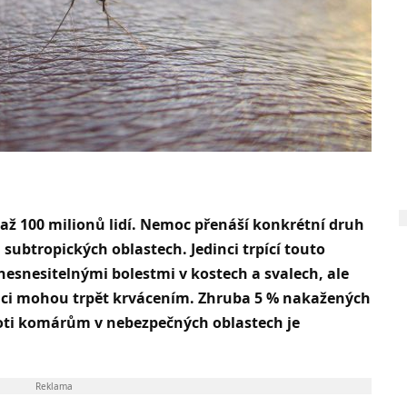
až 100 milionů lidí. Nemoc přenáší konkrétní druh
 subtropických oblastech. Jedinci trpící touto
esnesitelnými bolestmi v kostech a svalech, ale
dinci mohou trpět krvácením. Zhruba 5 % nakažených
oti komárům v nebezpečných oblastech je
Reklama