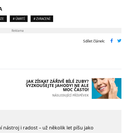
A
ÚZE
# ÚMRTÍ
# ZVRACENÍ
Reklama
Sdílet článek:
JAK ZÍSKAT ZÁŘIVĚ BÍLÉ ZUBY?
VYZKOUŠEJTE JAHODY! NE ALE
MOC ČASTO!
NÁSLEDUJÍCÍ PŘÍSPĚVEK
 nástroj i radost – už několik let píšu jako