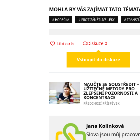
MOHLA BY VÁS ZAJÍMAT TATO TÉMAT
# HOREČKA
# PROTIZÁNĚTLIVÉ LÉKY
# TRANSF
Diskuze
0
Vstoupit do diskuze
NAUČTE SE SOUSTŘEDIT –
UŽITEČNÉ METODY PRO
ZLEPŠENÍ POZORNOSTI A
KONCENTRACE
PŘEDCHOZÍ PŘÍSPĚVEK
Jana Kolínková
Slova jsou můj pracovní