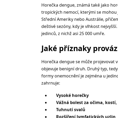
Horečka dengue, známá také jako horeč
tropických nemocí, kterými se mohou jed
Střední Ameriky nebo Austrálie, přič
deštivé sezóny, kdy je vlhkost nejvyšš
jedinců, z nichž asi 25 000 umře.
Jaké příznaky prová
Horečka dengue se může projevovat v
objevuje benigní druh. Druhý typ, tedy 
formy onemocnění je zejména u jedinců,
zahrnuje:
Vysoké horečky
Vážná bolest za očima, kostí,
Tuhnutí svalů
Rozšíření lymfatických uzlin