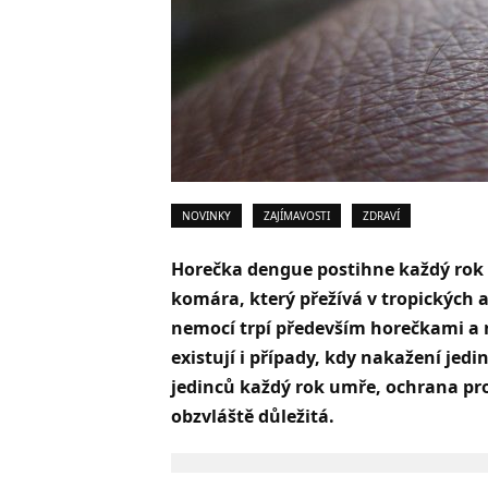
NOVINKY
ZAJÍMAVOSTI
ZDRAVÍ
Horečka dengue postihne každý rok 
komára, který přežívá v tropických a
nemocí trpí především horečkami a n
existují i případy, kdy nakažení je
jedinců každý rok umře, ochrana pr
obzvláště důležitá.