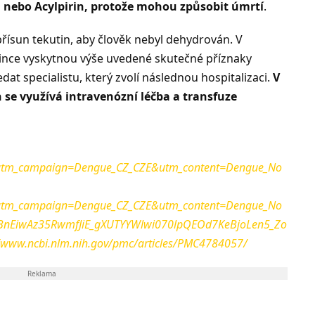
en nebo Acylpirin, protože mohou způsobit úmrtí
.
přísun tekutin, aby člověk nebyl dehydrován. V
ince vyskytnou výše uvedené skutečné příznaky
at specialistu, který zvolí následnou hospitalizaci.
V
se využívá intravenózní léčba a transfuze
tm_campaign=Dengue_CZ_CZE&utm_content=Dengue_No
tm_campaign=Dengue_CZ_CZE&utm_content=Dengue_No
hBnEiwAz35RwmfJiE_gXUTYYWlwi070lpQEOd7KeBjoLen5_Zo
//www.ncbi.nlm.nih.gov/pmc/articles/PMC4784057/
Reklama