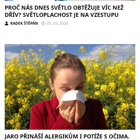
PROČ NÁS DNES SVĚTLO OBTĚŽUJE VÍC NEŽ
DŘÍV? SVĚTLOPLACHOST JE NA VZESTUPU
RADEK ŠTĚPÁN
05. 05. 2026
JARO PŘINÁŠÍ ALERGIKŮM I POTÍŽE S OČIMA.