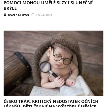
POMOCI MOHOU UMĚLÉ SLZY I SLUNEČNÍ
BRÝLE
RADEK ŠTĚPÁN
17. 03. 2026
ČESKO TRÁPÍ KRITICKÝ NEDOSTATEK OČNÍCH
LÉKAŘŮ. DĚTI ČEKAJÍ NA VYŠETŘENÍ MĚSÍCE