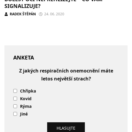
SIGNALIZUJE?
RADEK ŠTĚPÁN
24. 06. 2020
ANKETA
Z jakých respiračních onemocnění máte
letos největší strach?
Chřipka
Kovid
Rýma
Jiné