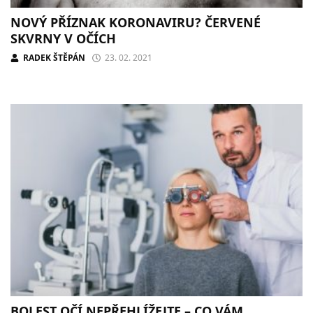
NOVÝ PŘÍZNAK KORONAVIRU? ČERVENÉ
SKVRNY V OČÍCH
RADEK ŠTĚPÁN
23. 02. 2021
BOLEST OČÍ NEPŘEHLÍŽEJTE – CO VÁM