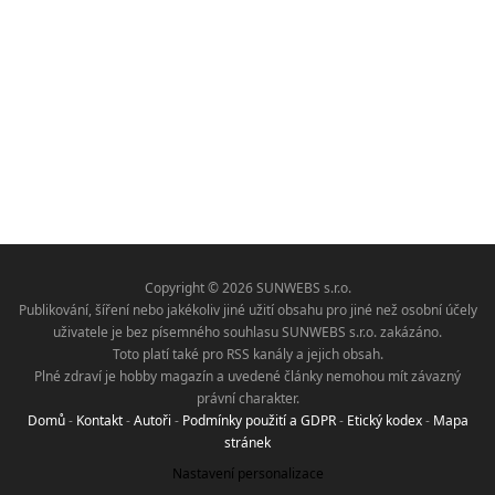
Copyright © 2026 SUNWEBS s.r.o.
Publikování, šíření nebo jakékoliv jiné užití obsahu pro jiné než osobní účely
uživatele je bez písemného souhlasu SUNWEBS s.r.o. zakázáno.
Toto platí také pro RSS kanály a jejich obsah.
Plné zdraví je hobby magazín a uvedené články nemohou mít závazný
právní charakter.
Domů
-
Kontakt
-
Autoři
-
Podmínky použití a GDPR
-
Etický kodex
-
Mapa
stránek
Nastavení personalizace