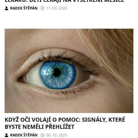
RADEK ŠTĚPÁN
11. 03. 2026
KDYŽ OČI VOLAJÍ O POMOC: SIGNÁLY, KTERÉ
BYSTE NEMĚLI PŘEHLÍŽET
RADEK ŠTĚPÁN
06. 10. 2025