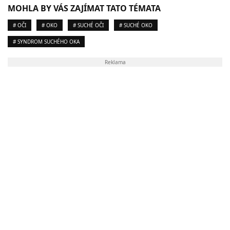
MOHLA BY VÁS ZAJÍMAT TATO TÉMATA
# OČI
# OKO
# SUCHÉ OČI
# SUCHÉ OKO
# SYNDROM SUCHÉHO OKA
Reklama