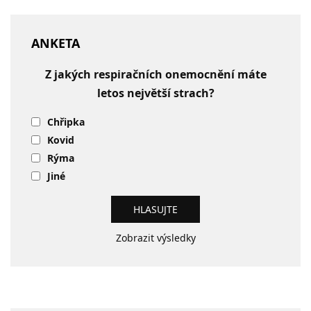
ANKETA
Z jakých respiračních onemocnění máte
letos největší strach?
Chřipka
Kovid
Rýma
Jiné
Zobrazit výsledky