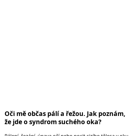
Oči mě občas pálí a řežou. Jak poznám,
že jde o syndrom suchého oka?
Pálení, řezání, únava očí nebo pocit cizího tělesa v oku