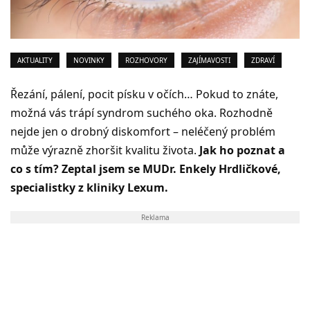
AKTUALITY
NOVINKY
ROZHOVORY
ZAJÍMAVOSTI
ZDRAVÍ
Řezání, pálení, pocit písku v očích… Pokud to znáte,
možná vás trápí syndrom suchého oka. Rozhodně
nejde jen o drobný diskomfort – neléčený problém
může výrazně zhoršit kvalitu života.
Jak ho poznat a
co s tím? Zeptal jsem se MUDr. Enkely Hrdličkové,
specialistky z kliniky Lexum.
Reklama