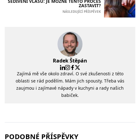
ŠEDIVĚNÍ VLASŮ: JE MOŽNÉ TENTO PROCES
ZASTAVIT?
NÁSLEDUJÍCÍ PŘÍSPĚVEK
Radek Štěpán
Zajímá mě vše okolo zdraví. O své zkušenosti z této
oblasti se rád podělím. Mám jich spousty. Třeba vás
zaujmou i zajímavé nápady v kuchyni a rady našich
babiček.
PODOBNÉ PŘÍSPĚVKY