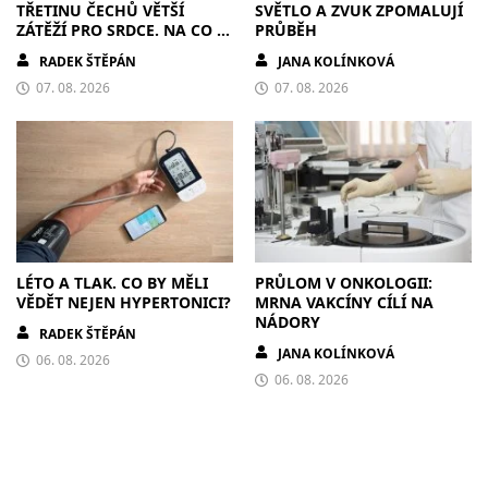
TŘETINU ČECHŮ VĚTŠÍ
SVĚTLO A ZVUK ZPOMALUJÍ
ZÁTĚŽÍ PRO SRDCE. NA CO SI
PRŮBĚH
DÁT POZOR?
RADEK ŠTĚPÁN
JANA KOLÍNKOVÁ
07. 08. 2026
07. 08. 2026
LÉTO A TLAK. CO BY MĚLI
PRŮLOM V ONKOLOGII:
VĚDĚT NEJEN HYPERTONICI?
MRNA VAKCÍNY CÍLÍ NA
NÁDORY
RADEK ŠTĚPÁN
JANA KOLÍNKOVÁ
06. 08. 2026
06. 08. 2026