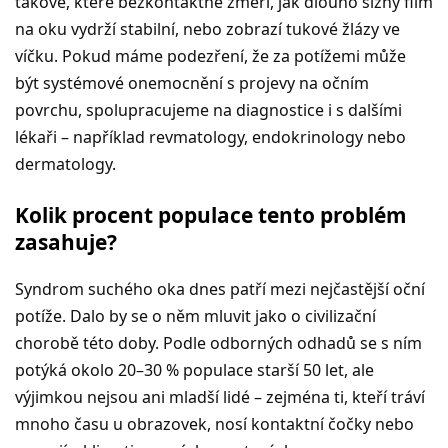
takové, které bezkontaktně změří, jak dlouho slzný film
na oku vydrží stabilní, nebo zobrazí tukové žlázy ve
víčku. Pokud máme podezření, že za potížemi může
být systémové onemocnění s projevy na očním
povrchu, spolupracujeme na diagnostice i s dalšími
lékaři – například revmatology, endokrinology nebo
dermatology.
Kolik procent populace tento problém
zasahuje?
Syndrom suchého oka dnes patří mezi nejčastější oční
potíže. Dalo by se o něm mluvit jako o civilizační
chorobě této doby. Podle odborných odhadů se s ním
potýká okolo 20–30 % populace starší 50 let, ale
výjimkou nejsou ani mladší lidé – zejména ti, kteří tráví
mnoho času u obrazovek, nosí kontaktní čočky nebo