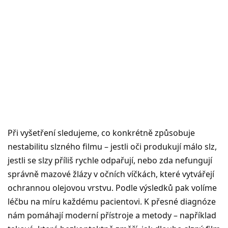
Při vyšetření sledujeme, co konkrétně způsobuje
nestabilitu slzného filmu – jestli oči produkují málo slz,
jestli se slzy příliš rychle odpařují, nebo zda nefungují
správně mazové žlázy v očních víčkách, které vytvářejí
ochrannou olejovou vrstvu. Podle výsledků pak volíme
léčbu na míru každému pacientovi. K přesné diagnóze
nám pomáhají moderní přístroje a metody – například