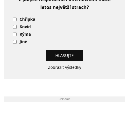
letos největší strach?
Chřipka
Kovid
Rýma
Jiné
Zobrazit výsledky
Reklama