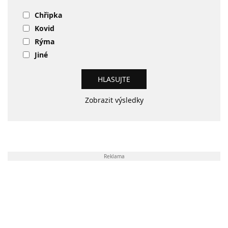
Chřipka
Kovid
Rýma
Jiné
Zobrazit výsledky
Reklama