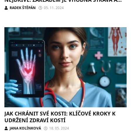
DOSTATEK POHYBU
RADEK ŠTĚPÁN
05. 11. 2024
JAK CHRÁNIT SVÉ KOSTI: KLÍČOVÉ KROKY K
UDRŽENÍ ZDRAVÍ KOSTÍ
JANA KOLÍNKOVÁ
18. 05. 2024