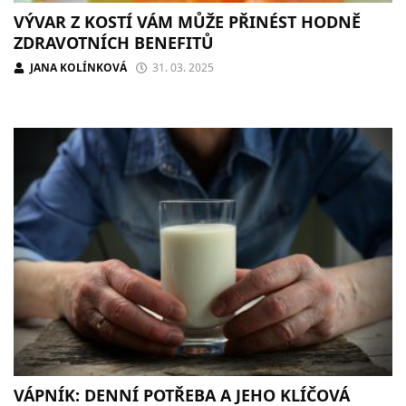
VÝVAR Z KOSTÍ VÁM MŮŽE PŘINÉST HODNĚ
ZDRAVOTNÍCH BENEFITŮ
JANA KOLÍNKOVÁ
31. 03. 2025
VÁPNÍK: DENNÍ POTŘEBA A JEHO KLÍČOVÁ