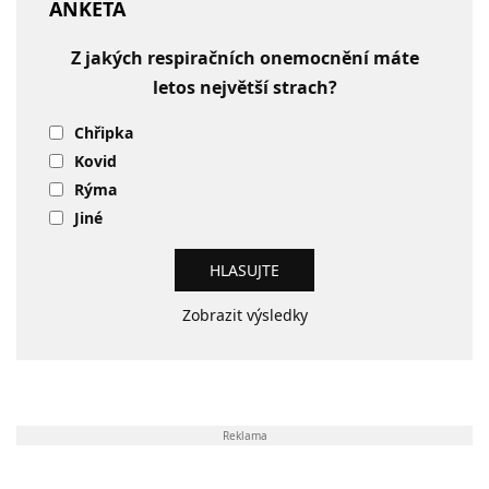
ANKETA
Z jakých respiračních onemocnění máte
letos největší strach?
Chřipka
Kovid
Rýma
Jiné
Zobrazit výsledky
Reklama