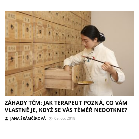
ZÁHADY TČM: JAK TERAPEUT POZNÁ, CO VÁM
VLASTNĚ JE, KDYŽ SE VÁS TÉMĚŘ NEDOTKNE?
JANA ŠRÁMČÍKOVÁ
09. 05. 2019