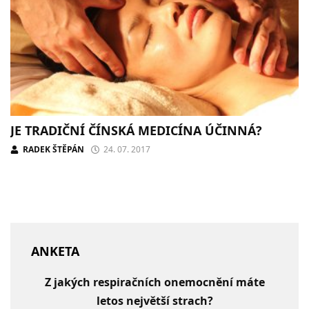
JE TRADIČNÍ ČÍNSKÁ MEDICÍNA ÚČINNÁ?
RADEK ŠTĚPÁN
24. 07. 2017
ANKETA
Z jakých respiračních onemocnění máte
letos největší strach?