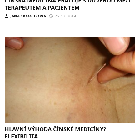
ČÍNSKÁ MEDICÍNA PRACUJE S DŮVĚROU MEZI
TERAPEUTEM A PACIENTEM
JANA ŠRÁMČÍKOVÁ
26. 12. 2019
HLAVNÍ VÝHODA ČÍNSKÉ MEDICÍNY?
FLEXIBILITA