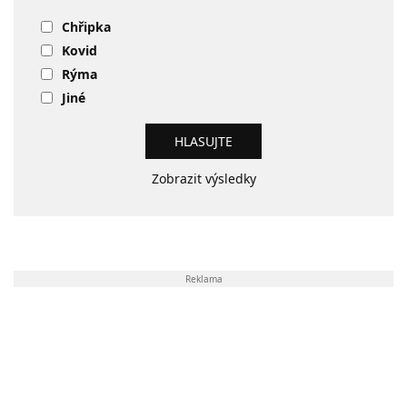
Chřipka
Kovid
Rýma
Jiné
Zobrazit výsledky
Reklama