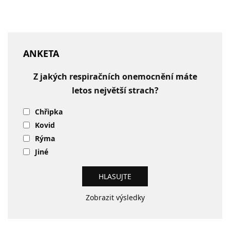
ANKETA
Z jakých respiračních onemocnění máte
letos největší strach?
Chřipka
Kovid
Rýma
Jiné
Zobrazit výsledky