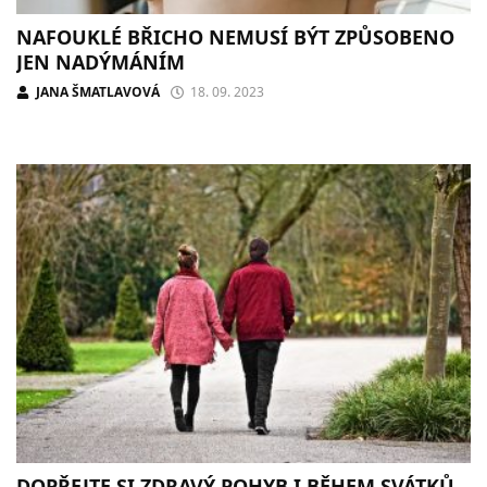
NAFOUKLÉ BŘICHO NEMUSÍ BÝT ZPŮSOBENO
JEN NADÝMÁNÍM
JANA ŠMATLAVOVÁ
18. 09. 2023
DOPŘEJTE SI ZDRAVÝ POHYB I BĚHEM SVÁTKŮ.