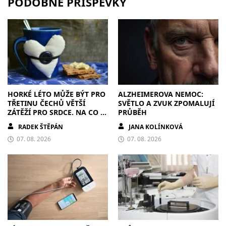
PODOBNÉ PŘÍSPĚVKY
HORKÉ LÉTO MŮŽE BÝT PRO
ALZHEIMEROVA NEMOC:
TŘETINU ČECHŮ VĚTŠÍ
SVĚTLO A ZVUK ZPOMALUJÍ
ZÁTĚŽÍ PRO SRDCE. NA CO SI
PRŮBĚH
DÁT POZOR?
RADEK ŠTĚPÁN
JANA KOLÍNKOVÁ
07. 08. 2026
07. 08. 2026