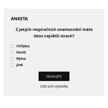
ANKETA
Z jakých respiračních onemocnění máte
letos největší strach?
Chřipka
Kovid
Rýma
Jiné
Zobrazit výsledky