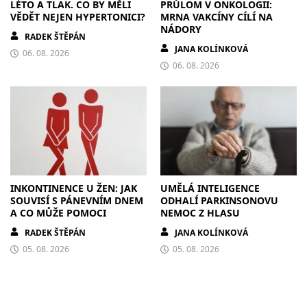
LÉTO A TLAK. CO BY MĚLI
PRŮLOM V ONKOLOGII:
VĚDĚT NEJEN HYPERTONICI?
MRNA VAKCÍNY CÍLÍ NA
NÁDORY
RADEK ŠTĚPÁN
JANA KOLÍNKOVÁ
06. 08. 2026
06. 08. 2026
INKONTINENCE U ŽEN: JAK
UMĚLÁ INTELIGENCE
SOUVISÍ S PÁNEVNÍM DNEM
ODHALÍ PARKINSONOVU
A CO MŮŽE POMOCI
NEMOC Z HLASU
RADEK ŠTĚPÁN
JANA KOLÍNKOVÁ
05. 08. 2026
05. 08. 2026