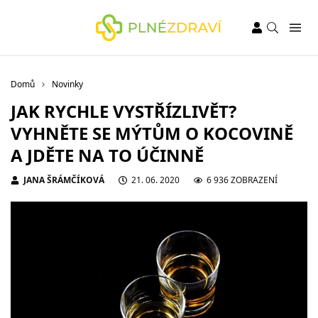
Domů
Novinky
JAK RYCHLE VYSTŘÍZLIVĚT?
VYHNĚTE SE MÝTŮM O KOCOVINĚ
A JDĚTE NA TO ÚČINNĚ
JANA ŠRÁMČÍKOVÁ
21. 06. 2020
6 936 ZOBRAZENÍ