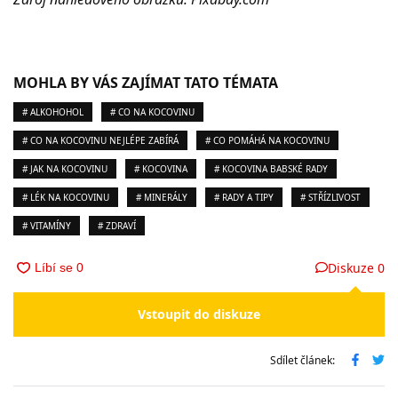
MOHLA BY VÁS ZAJÍMAT TATO TÉMATA
# ALKOHOHOL
# CO NA KOCOVINU
# CO NA KOCOVINU NEJLÉPE ZABÍRÁ
# CO POMÁHÁ NA KOCOVINU
# JAK NA KOCOVINU
# KOCOVINA
# KOCOVINA BABSKÉ RADY
# LÉK NA KOCOVINU
# MINERÁLY
# RADY A TIPY
# STŘÍZLIVOST
# VITAMÍNY
# ZDRAVÍ
Diskuze
0
Vstoupit do diskuze
Sdílet článek: