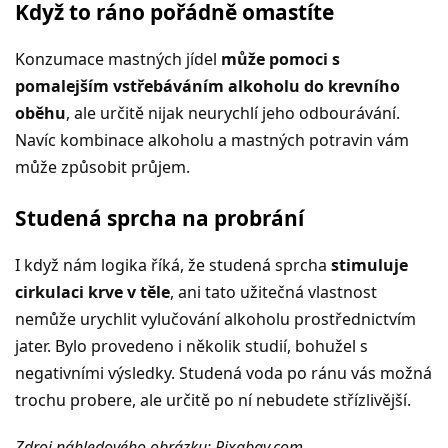
Když to ráno pořádně omastíte
Konzumace mastných jídel
může pomoci s
pomalejším vstřebáváním alkoholu do krevního
oběhu
, ale určitě nijak neurychlí jeho odbourávání.
Navíc kombinace alkoholu a mastných potravin vám
může způsobit průjem.
Studená sprcha na probrání
I když nám logika říká, že studená sprcha
stimuluje
cirkulaci krve v těle
, ani tato užitečná vlastnost
nemůže urychlit vylučování alkoholu prostřednictvím
jater. Bylo provedeno i několik studií, bohužel s
negativními výsledky. Studená voda po ránu vás možná
trochu probere, ale určitě po ní nebudete střízlivější.
Zdroj náhledového obrázku: Pixabay.com