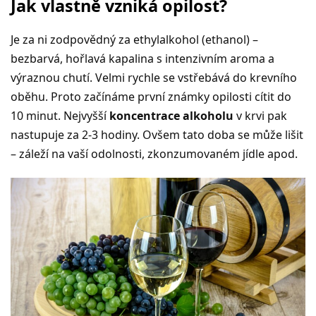
Jak vlastně vzniká opilost?
Je za ni zodpovědný za ethylalkohol (ethanol) –
bezbarvá, hořlavá kapalina s intenzivním aroma a
výraznou chutí. Velmi rychle se vstřebává do krevního
oběhu. Proto začínáme první známky opilosti cítit do
10 minut. Nejvyšší
koncentrace alkoholu
v krvi pak
nastupuje za 2-3 hodiny. Ovšem tato doba se může lišit
– záleží na vaší odolnosti, zkonzumovaném jídle apod.