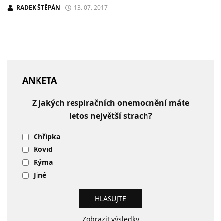
RADEK ŠTĚPÁN
13. 07. 2017
ANKETA
Z jakých respiračních onemocnění máte
letos největší strach?
Chřipka
Kovid
Rýma
Jiné
Zobrazit výsledky