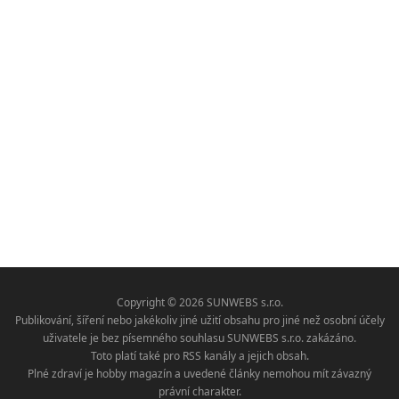
Copyright © 2026 SUNWEBS s.r.o.
Publikování, šíření nebo jakékoliv jiné užití obsahu pro jiné než osobní účely
uživatele je bez písemného souhlasu SUNWEBS s.r.o. zakázáno.
Toto platí také pro RSS kanály a jejich obsah.
Plné zdraví je hobby magazín a uvedené články nemohou mít závazný
právní charakter.