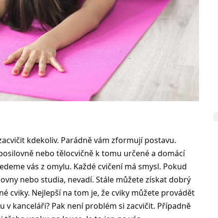
zacvičit kdekoliv. Parádně vám zformují postavu.
n v posilovně nebo tělocvičně k tomu určené a domácí
edeme vás z omylu. Každé cvičení má smysl. Pokud
ovny nebo studia, nevadí. Stále můžete získat dobrý
é cviky. Nejlepší na tom je, že cviky můžete provádět
u v kanceláři? Pak není problém si zacvičit. Případně