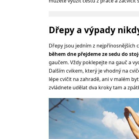
můžete využít cestu z práce a zacvičit s
Dřepy a výpady nikd
Dřepy jsou jedním z nejpřínosnějších 
během dne přejdeme ze sedu do stoj
gaučem. Vždy poklepejte na gauč a vy
Dalším cvikem, který je vhodný na cv
lépe cvičit na zahradě, ani v malém by
zvládnete udělat dva kroky tam a zpát