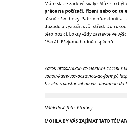
Máte slabé zádové svaly? Může to být
práce na počítači, řízení nebo od tel
těsně před boky. Pak se předklonit a 
dozadu a vyztužit svůj střed. Do rukou
této pozici. Lokty vždy zastavte ve vý
15krát. Přejeme hodně úspěchů.
Zdroj: https://aktin.cz/efektivni-cviceni-s
vahou-ktere-vas-dostanou-do-formy/, htt
5-cviku-s-vlastni-vahou-vas-dostanou-do-
Náhledové foto: Pixabay
MOHLA BY VÁS ZAJÍMAT TATO TÉMAT