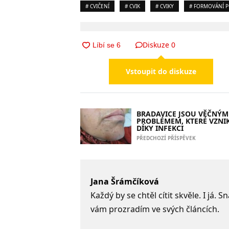
# CVIČENÍ
# CVIK
# CVIKY
# FORMOVÁNÍ P
Diskuze
0
Vstoupit do diskuze
BRADAVICE JSOU VĚČNÝM
PROBLÉMEM, KTERÉ VZNIK
DÍKY INFEKCI
PŘEDCHOZÍ PŘÍSPĚVEK
Jana Šrámčíková
Každý by se chtěl cítit skvěle. I já.
vám prozradím ve svých článcích.