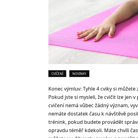
CVIČENÍ
NOVINKY
Konec výmluv: Tyhle 4 cviky si můžete 
Pokud jste si mysleli, že cvičit lze je
cvičení nemá vůbec žádný význam, vyv
nemáte dostatek času k návštěvě posil
trénink, pokud budete provádět správn
opravdu téměř kdekoli. Máte chvíli čas