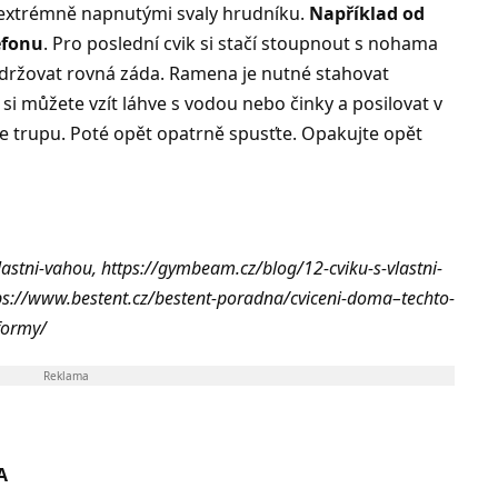
 extrémně napnutými svaly hrudníku.
Například od
efonu
. Pro poslední cvik si stačí stoupnout s nohama
udržovat rovná záda. Ramena je nutné stahovat
 si můžete vzít láhve s vodou nebo činky a posilovat v
šce trupu. Poté opět opatrně spusťte. Opakujte opět
-vlastni-vahou, https://gymbeam.cz/blog/12-cviku-s-vlastni-
ps://www.bestent.cz/bestent-poradna/cviceni-doma–techto-
formy/
Reklama
A