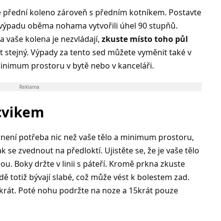
e přední koleno zároveň s předním kotníkem. Postavte
i výpadu oběma nohama vytvořili úhel 90 stupňů.
a vaše kolena je nezvládají,
zkuste místo toho půl
ít stejný. Výpady za tento sed můžete vyměnit také v
inimum prostoru v bytě nebo v kanceláři.
Reklama
cvikem
není potřeba nic než vaše tělo a minimum prostoru,
ak se zvednout na předloktí. Ujistěte se, že je vaše tělo
hou. Boky držte v linii s páteří. Kromě prkna zkuste
ě totiž bývají slabé, což může vést k bolestem zad.
krát. Poté nohu podržte na noze a 15krát pouze