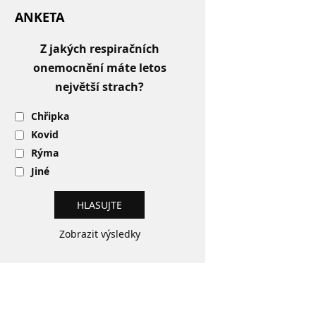
ANKETA
Z jakých respiračních
onemocnění máte letos
největší strach?
Chřipka
Kovid
Rýma
Jiné
Zobrazit výsledky