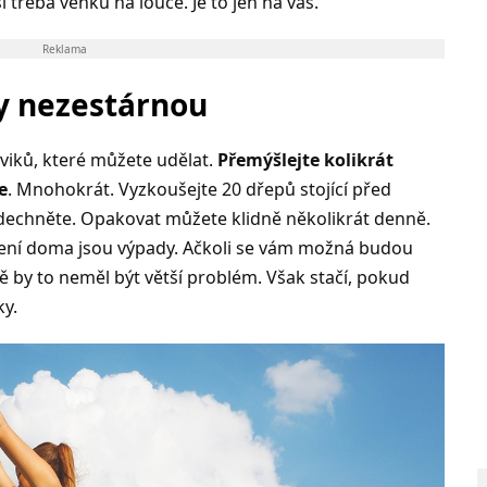
i třeba venku na louce. Je to jen na vás.
Reklama
y nezestárnou
cviků, které můžete udělat.
Přemýšlejte kolikrát
e
. Mnohokrát. Vyzkoušejte 20 dřepů stojící před
dechněte. Opakovat můžete klidně několikrát denně.
ičení doma jsou výpady. Ačkoli se vám možná budou
tě by to neměl být větší problém. Však stačí, pokud
ky.