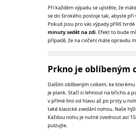
Při každém výpadu se ujistěte, že mát
se do širokého postoje tak, abyste př
Pokud jsou pro vás výpady příliš tvrdé 
minuty sedět na zdi
. Efekt to bude m
případě, že na cvičení máte opravdu m
Prkno je oblíbeným 
Dalším oblíbeným cvikem, ke kterému 
je plank. Stačí si lehnout na břicho a p
v přímé linii od hlavu až po prsty u no
také klasické zvedání nohou. Naše hýžd
Každou nohu je nutné zvednout asi 15
pulzujte.