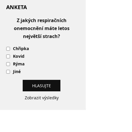
ANKETA
Z jakých respiračních
onemocnění máte letos
největší strach?
Chřipka
Kovid
Rýma
Jiné
Zobrazit výsledky