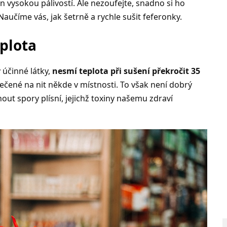
n vysokou pálivostí. Ale nezoufejte, snadno si ho
Naučíme vás, jak šetrně a rychle sušit feferonky.
plota
 účinné látky,
nesmí teplota při sušení překročit 35
vlečené na nit někde v místnosti. To však není dobrý
out spory plísní, jejichž toxiny našemu zdraví