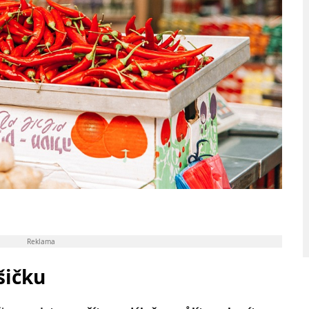
Reklama
šičku