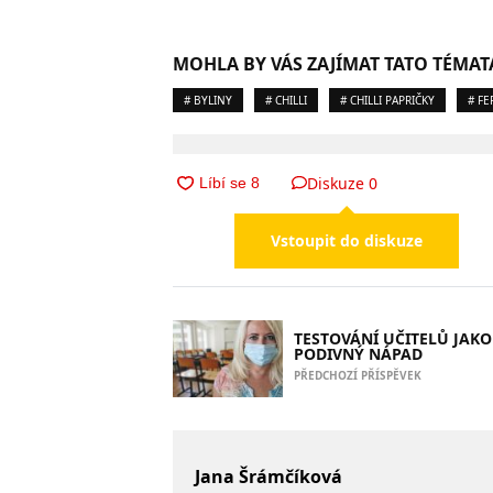
MOHLA BY VÁS ZAJÍMAT TATO TÉMAT
# BYLINY
# CHILLI
# CHILLI PAPRIČKY
# F
Diskuze
0
Vstoupit do diskuze
TESTOVÁNÍ UČITELŮ JAKO
PODIVNÝ NÁPAD
PŘEDCHOZÍ PŘÍSPĚVEK
Jana Šrámčíková