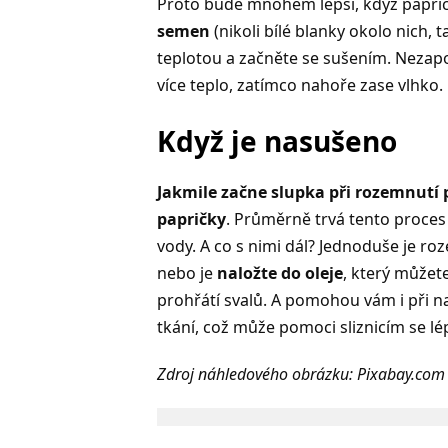
Proto bude mnohem lepší, když papri
semen
(nikoli bílé blanky okolo nich, 
teplotou a začněte se sušením. Nezapo
více teplo, zatímco nahoře zase vlhko.
Když je nasušeno
Jakmile začne slupka při rozemnutí p
papričky
. Průměrně trvá tento proces 
vody. A co s nimi dál? Jednoduše je ro
nebo je
naložte do oleje
, který můžet
prohřátí svalů. A pomohou vám i při na
tkání, což může pomoci sliznicím se lé
Zdroj náhledového obrázku: Pixabay.com