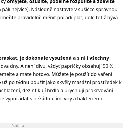
čky
omyjete, osušíte, podélně rozpůlíte a zbavíte
ta pálí nejvíce). Následně nastavte v sušičce správnou
meňte pravidelně měnit pořadí plat, dole totiž bývá
raskat, je dokonale vysušená a s ní i všechny
dva dny. A není divu, vždyť papričky obsahují 90 %
zemelte a máte hotovo. Můžete je použít do vaření
e už po týdnu použít jako skvělý masážní prostředek k
chlazení, dezinfikují hrdlo a urychlují prokrvování
pe vypořádat s nežádoucími viry a bakteriemi.
Reklama