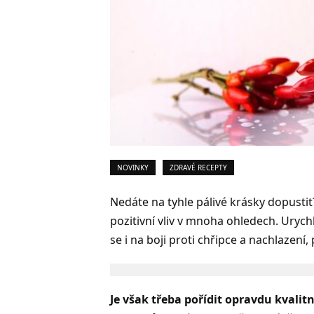
NOVINKY
ZDRAVÉ RECEPTY
Nedáte na tyhle pálivé krásky dopusti
pozitivní vliv v mnoha ohledech. Uryc
se i na boji proti chřipce a nachlazení
Je však třeba pořídit opravdu kvalit