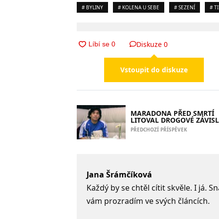
# BYLINY
# KOLENA U SEBE
# SEZENÍ
# T
Diskuze
0
Vstoupit do diskuze
MARADONA PŘED SMRTÍ
LITOVAL DROGOVÉ ZÁVISL
PŘEDCHOZÍ PŘÍSPĚVEK
Jana Šrámčíková
Každý by se chtěl cítit skvěle. I já.
vám prozradím ve svých článcích.