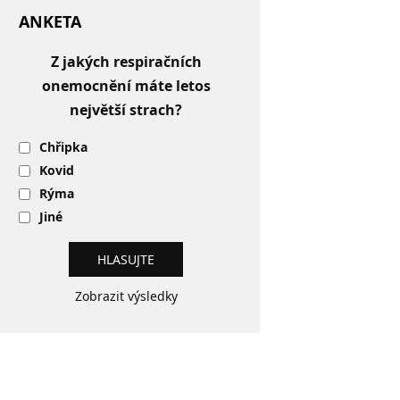
ANKETA
Z jakých respiračních
onemocnění máte letos
největší strach?
Chřipka
Kovid
Rýma
Jiné
Zobrazit výsledky