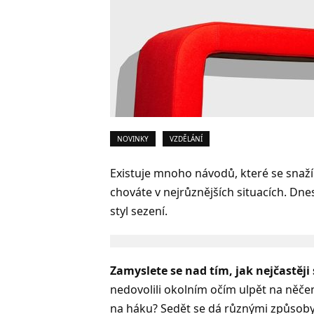
NOVINKY
VZDĚLÁNÍ
Existuje mnoho návodů, které se snaží
chováte v nejrůznějších situacích. Dn
styl sezení.
Zamyslete se nad tím, jak nejčastěji 
nedovolili okolním očím ulpět na ně
na háku? Sedět se dá různými způsoby.