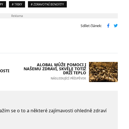
IPY
# TRIKY
# ZDRAVOTNÍ BENEFITY
Reklama
Sdílet článek:
ALOBAL MŮŽE POMOCI I
NAŠEMU ZDRAVÍ, SKVĚLE TOTIŽ
OSTI
DRŽÍ TEPLO
NÁSLEDUJÍCÍ PŘÍSPĚVEK
 Snažím se o to a některé zajímavosti ohledně zdraví