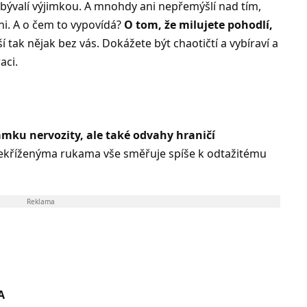
ebývalí výjimkou. A mnohdy ani nepřemýšlí nad tím,
i. A o čem to vypovídá?
O tom, že milujete pohodlí,
 tak nějak bez vás. Dokážete být chaotičtí a vybíraví a
aci.
ámku nervozity, ale také odvahy hraničí
řekříženýma rukama vše směřuje spíše k odtažitému
Reklama
A