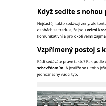
Když sedíte s nohou
Nejčastěji takto sedávají ženy, ale te
osobách se traduje, že jsou
velmi krea
komunikativní a pro okolí velmi zajíma
Vzpřímený postoj s k
Rádi sedáváte právě takto? Pak podle
sebevědomím.
A jestliže se u toho je
jednoznačný vůdčí typ.