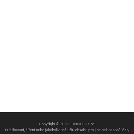
Copyright © 2026 SUNWEBS s.r.o.
Publikování, šíření nebo jakékoliv jiné užití obsahu pro jiné než osobní účely