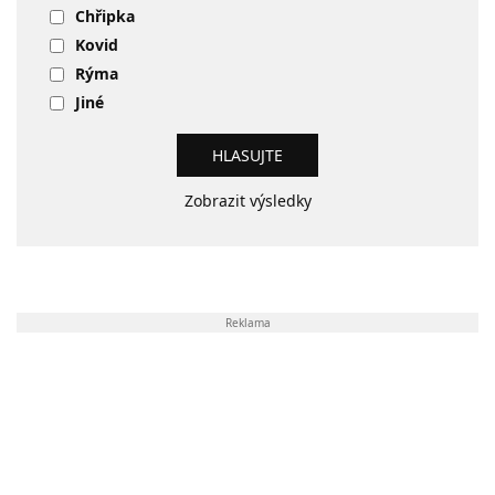
Chřipka
Kovid
Rýma
Jiné
Zobrazit výsledky
Reklama