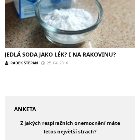
JEDLÁ SODA JAKO LÉK? I NA RAKOVINU?
RADEK ŠTĚPÁN
25. 04. 2016
ANKETA
Z jakých respiračních onemocnění máte
letos největší strach?