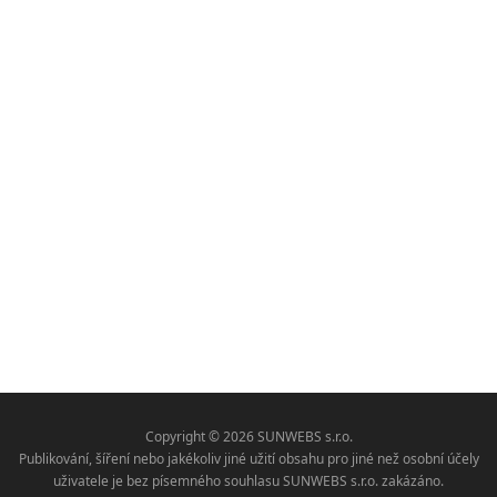
Copyright © 2026 SUNWEBS s.r.o.
Publikování, šíření nebo jakékoliv jiné užití obsahu pro jiné než osobní účely
uživatele je bez písemného souhlasu SUNWEBS s.r.o. zakázáno.