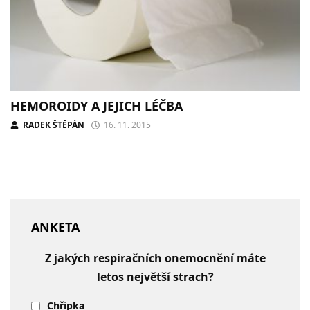
HEMOROIDY A JEJICH LÉČBA
RADEK ŠTĚPÁN
16. 11. 2015
ANKETA
Z jakých respiračních onemocnění máte
letos největší strach?
Chřipka