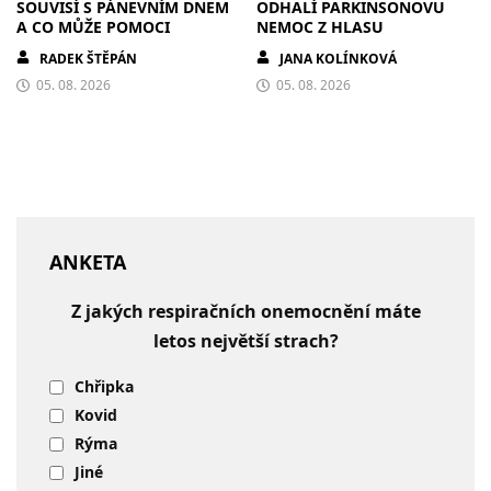
SOUVISÍ S PÁNEVNÍM DNEM
ODHALÍ PARKINSONOVU
A CO MŮŽE POMOCI
NEMOC Z HLASU
RADEK ŠTĚPÁN
JANA KOLÍNKOVÁ
05. 08. 2026
05. 08. 2026
ANKETA
Z jakých respiračních onemocnění máte
letos největší strach?
Chřipka
Kovid
Rýma
Jiné