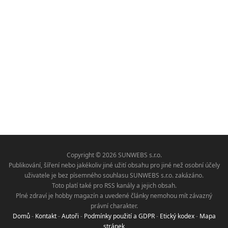
Copyright © 2026 SUNWEBS s.r.o.
Publikování, šíření nebo jakékoliv jiné užití obsahu pro jiné než osobní účely
uživatele je bez písemného souhlasu SUNWEBS s.r.o. zakázáno.
Toto platí také pro RSS kanály a jejich obsah.
Plné zdraví je hobby magazín a uvedené články nemohou mít závazný
právní charakter.
Domů
-
Kontakt
-
Autoři
-
Podmínky použití a GDPR
-
Etický kodex
-
Mapa
stránek