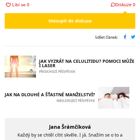
Diskuze
0
Vstoupit do diskuze
Sdílet článek:
JAK VYZRÁT NA CELULITIDU? POMOCI MŮŽE
I LASER
PŘEDCHOZÍ PŘÍSPĚVEK
JAK NA DLOUHÉ A ŠŤASTNÉ MANŽELSTVÍ?
NÁSLEDUJÍCÍ PŘÍSPĚVEK
Jana Šrámčíková
Každý by se chtěl cítit skvěle. I já. Snažím se o to a