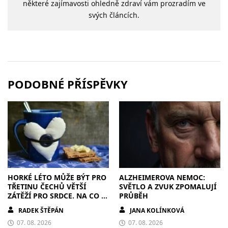
některé zajímavosti ohledně zdraví vám prozradím ve
svých článcích.
PODOBNÉ PŘÍSPĚVKY
HORKÉ LÉTO MŮŽE BÝT PRO
ALZHEIMEROVA NEMOC:
TŘETINU ČECHŮ VĚTŠÍ
SVĚTLO A ZVUK ZPOMALUJÍ
ZÁTĚŽÍ PRO SRDCE. NA CO SI
PRŮBĚH
DÁT POZOR?
RADEK ŠTĚPÁN
JANA KOLÍNKOVÁ
07. 08. 2026
07. 08. 2026