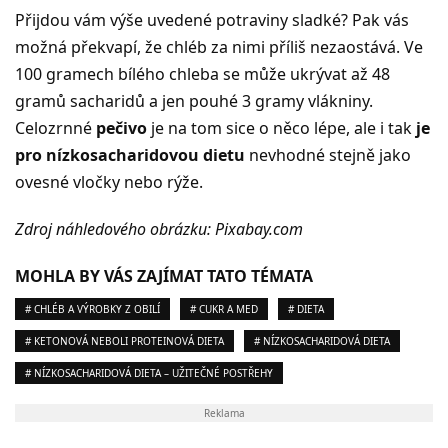
Přijdou vám výše uvedené potraviny sladké? Pak vás
možná překvapí, že chléb za nimi příliš nezaostává. Ve
100 gramech bílého chleba se může ukrývat až 48
gramů sacharidů a jen pouhé 3 gramy vlákniny.
Celozrnné
pečivo
je na tom sice o něco lépe, ale i tak
je
pro nízkosacharidovou dietu
nevhodné stejně jako
ovesné vločky nebo rýže.
Zdroj náhledového obrázku: Pixabay.com
MOHLA BY VÁS ZAJÍMAT TATO TÉMATA
# CHLÉB A VÝROBKY Z OBILÍ
# CUKR A MED
# DIETA
# KETONOVÁ NEBOLI PROTEINOVÁ DIETA
# NÍZKOSACHARIDOVÁ DIETA
# NÍZKOSACHARIDOVÁ DIETA – UŽITEČNÉ POSTŘEHY
Reklama