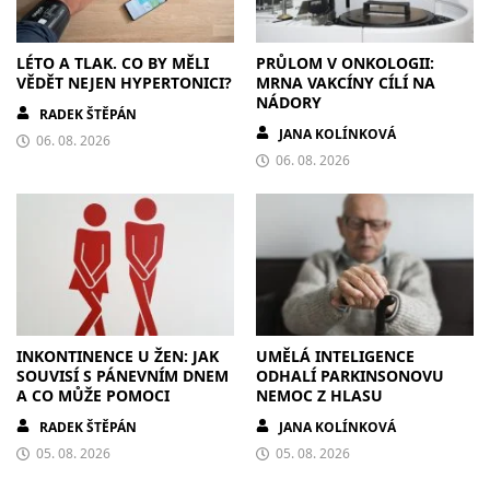
LÉTO A TLAK. CO BY MĚLI
PRŮLOM V ONKOLOGII:
VĚDĚT NEJEN HYPERTONICI?
MRNA VAKCÍNY CÍLÍ NA
NÁDORY
RADEK ŠTĚPÁN
JANA KOLÍNKOVÁ
06. 08. 2026
06. 08. 2026
INKONTINENCE U ŽEN: JAK
UMĚLÁ INTELIGENCE
SOUVISÍ S PÁNEVNÍM DNEM
ODHALÍ PARKINSONOVU
A CO MŮŽE POMOCI
NEMOC Z HLASU
RADEK ŠTĚPÁN
JANA KOLÍNKOVÁ
05. 08. 2026
05. 08. 2026