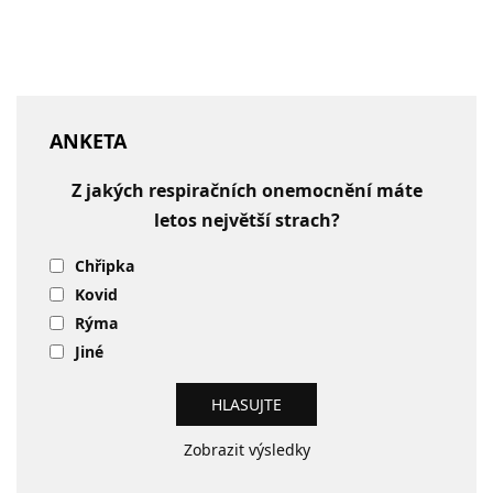
ANKETA
Z jakých respiračních onemocnění máte
letos největší strach?
Chřipka
Kovid
Rýma
Jiné
Zobrazit výsledky