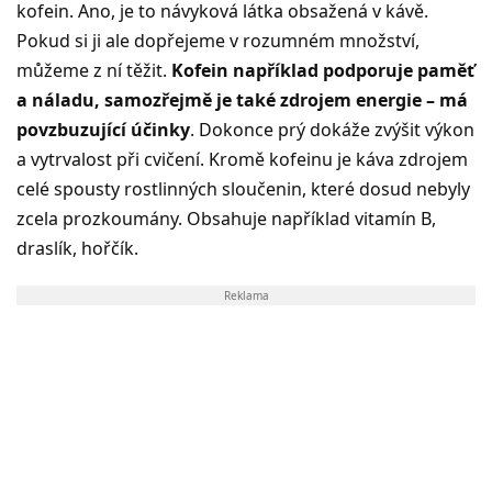
kofein. Ano, je to návyková látka obsažená v kávě.
Pokud si ji ale dopřejeme v rozumném množství,
můžeme z ní těžit.
Kofein například podporuje paměť
a náladu, samozřejmě je také zdrojem energie – má
povzbuzující účinky
. Dokonce prý dokáže zvýšit výkon
a vytrvalost při cvičení. Kromě kofeinu je káva zdrojem
celé spousty rostlinných sloučenin, které dosud nebyly
zcela prozkoumány. Obsahuje například vitamín B,
draslík, hořčík.
Reklama