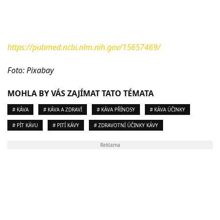
https://pubmed.ncbi.nlm.nih.gov/15657469/
Foto: Pixabay
MOHLA BY VÁS ZAJÍMAT TATO TÉMATA
# KÁVA
# KÁVA A ZDRAVÍ
# KÁVA PŘÍNOSY
# KÁVA ÚČINKY
# PÍT KÁVU
# PITÍ KÁVY
# ZDRAVOTNÍ ÚČINKY KÁVY
Reklama