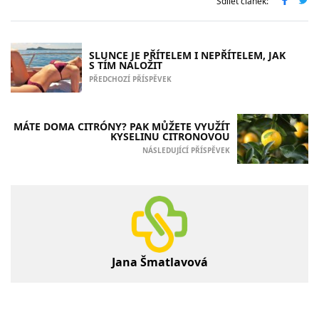
Sdílet článek:
SLUNCE JE PŘÍTELEM I NEPŘÍTELEM, JAK
S TÍM NALOŽIT
PŘEDCHOZÍ PŘÍSPĚVEK
MÁTE DOMA CITRÓNY? PAK MŮŽETE VYUŽÍT
KYSELINU CITRONOVOU
NÁSLEDUJÍCÍ PŘÍSPĚVEK
Jana Šmatlavová