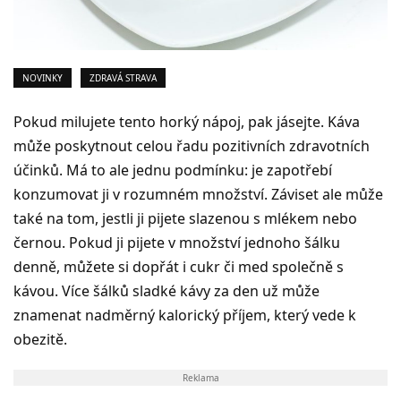
NOVINKY
ZDRAVÁ STRAVA
Pokud milujete tento horký nápoj, pak jásejte. Káva
může poskytnout celou řadu pozitivních zdravotních
účinků. Má to ale jednu podmínku: je zapotřebí
konzumovat ji v rozumném množství. Záviset ale může
také na tom, jestli ji pijete slazenou s mlékem nebo
černou. Pokud ji pijete v množství jednoho šálku
denně, můžete si dopřát i cukr či med společně s
kávou. Více šálků sladké kávy za den už může
znamenat nadměrný kalorický příjem, který vede k
obezitě.
Reklama