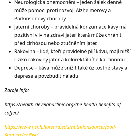
Neurologická onemocnění – jeden šálek denně
může pomoci proti rozvoji Alzheimerovy a
Parkinsonovy choroby.
Jaterní choroby – pravidelná konzumace kávy má
pozitivní vliv na zdraví jater, která může chránit
před cirhózou nebo ztučněním jater.
Rakovina – lidé, kteří pravidelně pijí kávu, mají nižší
riziko rakoviny jater a kolorektálního karcinomu.
Deprese – káva může snížit také úzkostné stavy a
deprese a povzbudit náladu.
Zdroje info:
https://health.clevelandclinic.org/the-health-benefits-of-
coffee/
https://www.hsph.harvard.edu/nutritionsource/food-
features/coffee/