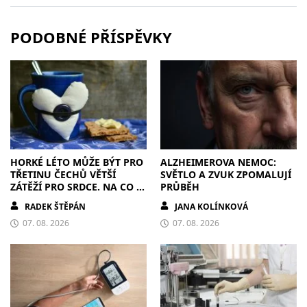
PODOBNÉ PŘÍSPĚVKY
HORKÉ LÉTO MŮŽE BÝT PRO
ALZHEIMEROVA NEMOC:
TŘETINU ČECHŮ VĚTŠÍ
SVĚTLO A ZVUK ZPOMALUJÍ
ZÁTĚŽÍ PRO SRDCE. NA CO SI
PRŮBĚH
DÁT POZOR?
RADEK ŠTĚPÁN
JANA KOLÍNKOVÁ
07. 08. 2026
07. 08. 2026