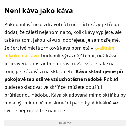
Není káva jako káva
Pokud mluvíme o zdravotních účincích kávy, je třeba
dodat, že záleží nejenom na to, kolik kávy vypijete, ale
také na tom, jakou kávu si dopřejete. Je samozřejmé,
že čerstvě mletá zrnková káva pomletá v
kvalitním
mlýnku na kávu
bude mít výraznější chuť, než káva
připravená z instantního prášku. Záleží ale také na
tom, jak kávová zrna skladujete.
Kávu skladujeme při
pokojové teplotě ve vzduchotěsné nádobě
. Pokud ji
budete skladovat ve skříňce, můžete použít i
průhlednou nádobu. Káva skladovaná mimo skříňku by
měla být mimo přímé sluneční paprsky. A ideálně ve
světle nepropustné nádobě.
Reklama