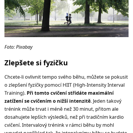
Foto: Pixabay
Zlepšete si fyzičku
Chcete-li ovlivnit tempo svého běhu, můžete se pokusit
o zlepšení fyzičky pomocí HIIT (High-Intensity Interval
Training).
Při tomto cvičení střídáte maximální
zatížení se cvičením o nižší intenzitě
. Jeden takový
trénink může trvat i méně než 30 minut, přitom ale
dosahujete lepších výsledků, než při tradičním kardio
cvičení. Intervalový trénink v rámci běhu by mohl
vypadat například tak, že intenzívnímu běhu se budete