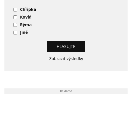
Chřipka
Kovid
Rýma
Jiné
Zobrazit výsledky
Reklama