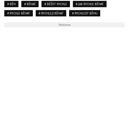
# BĚH
# BĚHAT
# BĚŽET RYCHLE
# JAK RYCHLE BĚHAT
# RYCHLE BĚHAT
# RYCHLEJI BĚHAT
# RYCHLOST BĚHU
Reklama