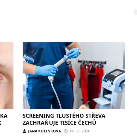
IKA
SCREENING TLUSTÉHO STŘEVA
K
ZACHRAŇUJE TISÍCE ČECHŮ
JANA KOLÍNKOVÁ
14. 07. 2026