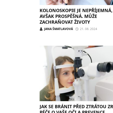
KOLONOSKOPIE JE NEPŘÍJEMNÁ,
AVŠAK PROSPĚŠNÁ. MŮŽE
ZACHRAŇOVAT ŽIVOTY
JANA ŠMATLAVOVÁ
21. 08. 2024
JAK SE BRÁNIT PŘED ZTRÁTOU Z
PÉČE O VAŠE OČI A PREVENCE