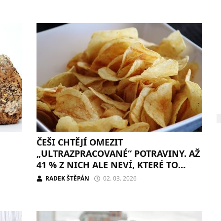
ČEŠI CHTĚJÍ OMEZIT
„ULTRAZPRACOVANÉ“ POTRAVINY. AŽ
41 % Z NICH ALE NEVÍ, KTERÉ TO
JSOU
RADEK ŠTĚPÁN
02. 03. 2026