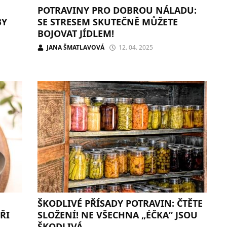
POTRAVINY PRO DOBROU NÁLADU:
BY
SE STRESEM SKUTEČNĚ MŮŽETE
BOJOVAT JÍDLEM!
JANA ŠMATLAVOVÁ
12. 04. 2025
ŠKODLIVÉ PŘÍSADY POTRAVIN: ČTĚTE
ŘI
SLOŽENÍ! NE VŠECHNA „ÉČKA“ JSOU
ŠKODLIVÁ