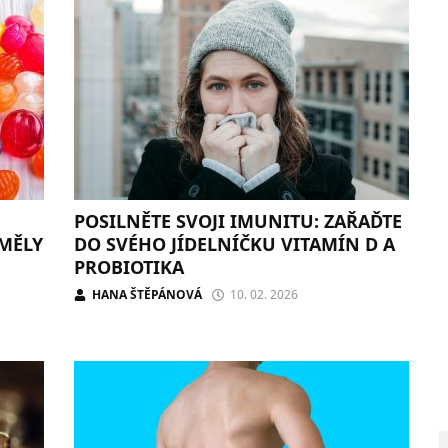
POSILNĚTE SVOJI IMUNITU: ZAŘAĎTE
EMĚLY
DO SVÉHO JÍDELNÍČKU VITAMÍN D A
PROBIOTIKA
HANA ŠTĚPÁNOVÁ
10. 02. 2026