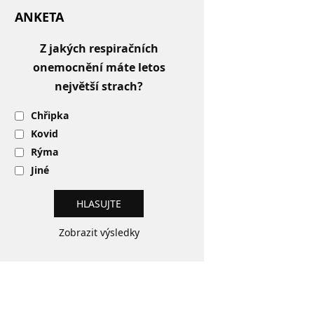
ANKETA
Z jakých respiračních
onemocnění máte letos
největší strach?
Chřipka
Kovid
Rýma
Jiné
Zobrazit výsledky