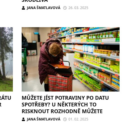
JANA ŠMATLAVOVÁ
26. 03. 2025
RÁTU
MŮŽETE JÍST POTRAVINY PO DATU
R
SPOTŘEBY? U NĚKTERÝCH TO
RISKNOUT ROZHODNĚ MŮŽETE
JANA ŠMATLAVOVÁ
01. 02. 2025