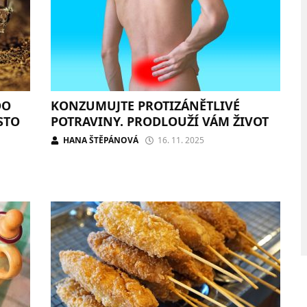
DO
KONZUMUJTE PROTIZÁNĚTLIVÉ
STO
POTRAVINY. PRODLOUŽÍ VÁM ŽIVOT
HANA ŠTĚPÁNOVÁ
16. 11. 2025