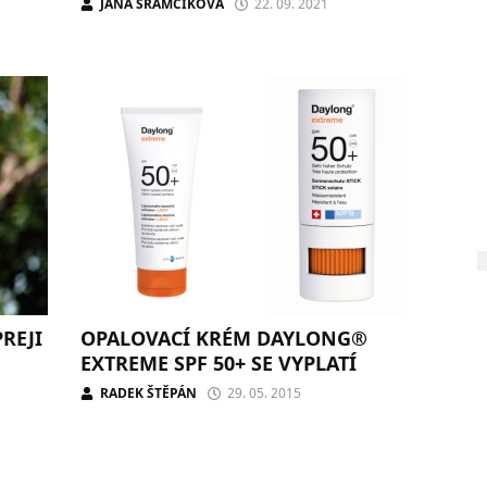
JANA ŠRÁMČÍKOVÁ
22. 09. 2021
REJI
OPALOVACÍ KRÉM DAYLONG®
EXTREME SPF 50+ SE VYPLATÍ
RADEK ŠTĚPÁN
29. 05. 2015