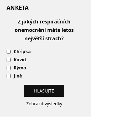
ANKETA
Z jakých respiračních
onemocnění máte letos
největší strach?
Chřipka
Kovid
Rýma
Jiné
Zobrazit výsledky