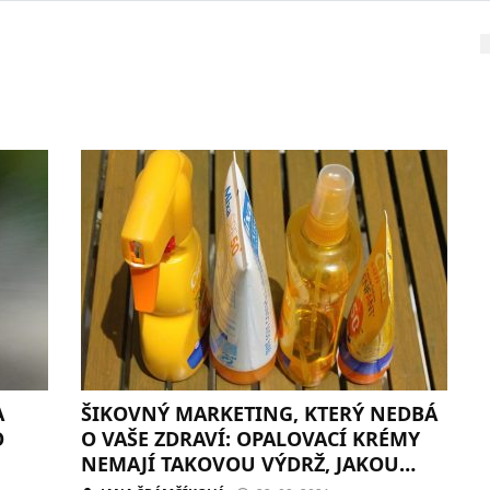
A
ŠIKOVNÝ MARKETING, KTERÝ NEDBÁ
O
O VAŠE ZDRAVÍ: OPALOVACÍ KRÉMY
NEMAJÍ TAKOVOU VÝDRŽ, JAKOU
DEKLARUJÍ