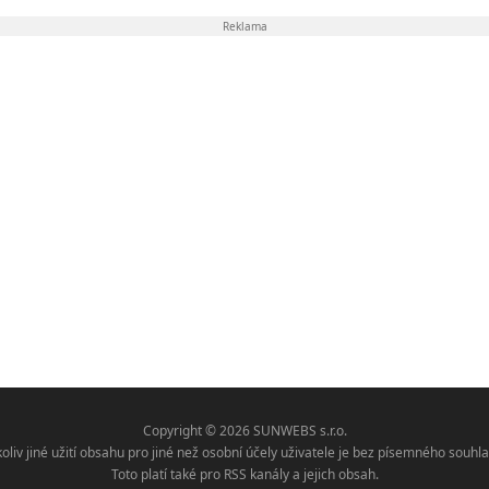
Reklama
Copyright © 2026 SUNWEBS s.r.o.
koliv jiné užití obsahu pro jiné než osobní účely uživatele je bez písemného sou
Toto platí také pro RSS kanály a jejich obsah.