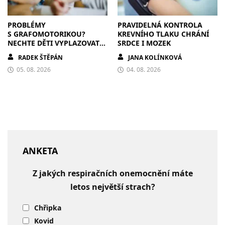
PROBLÉMY
PRAVIDELNÁ KONTROLA
S GRAFOMOTORIKOU?
KREVNÍHO TLAKU CHRÁNÍ
NECHTE DĚTI VYPLAZOVAT
SRDCE I MOZEK
JAZYK A MALOVAT PO
RADEK ŠTĚPÁN
JANA KOLÍNKOVÁ
ZDECH
05. 08. 2026
04. 08. 2026
ANKETA
Z jakých respiračních onemocnění máte
letos největší strach?
Chřipka
Kovid