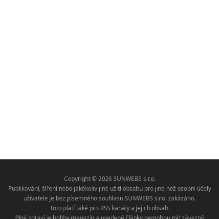
Copyright © 2026 SUNWEBS s.r.o.
Publikování, šíření nebo jakékoliv jiné užití obsahu pro jiné než osobní účely
uživatele je bez písemného souhlasu SUNWEBS s.r.o. zakázáno.
Toto platí také pro RSS kanály a jejich obsah.
Plné zdraví je hobby magazín a uvedené články nemohou mít závazný