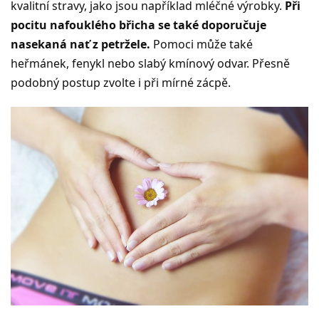
kvalitní stravy, jako jsou například mléčné výrobky.
Při
pocitu nafouklého břicha se také doporučuje
nasekaná nať z petržele.
Pomoci může také
heřmánek, fenykl nebo slabý kmínový odvar. Přesně
podobný postup zvolte i při mírné zácpě.