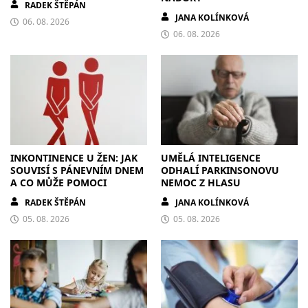
RADEK ŠTĚPÁN
JANA KOLÍNKOVÁ
06. 08. 2026
06. 08. 2026
INKONTINENCE U ŽEN: JAK
UMĚLÁ INTELIGENCE
SOUVISÍ S PÁNEVNÍM DNEM
ODHALÍ PARKINSONOVU
A CO MŮŽE POMOCI
NEMOC Z HLASU
RADEK ŠTĚPÁN
JANA KOLÍNKOVÁ
05. 08. 2026
05. 08. 2026