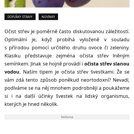
DOPLŇKY STRAVY
NOVINKY
Očist střev je poměrně často diskutovanou záležitostí.
Optimální je, když probíhá vyloženě v souladu
s přírodou pomocí určitého druhu ovoce či zeleniny.
Klasiku představuje zejména očista střev lněným
semínkem. Jinak se hojně provádí i
očista střev slanou
vodou
. Naším tipem je očista střev švestkami. Že se
vám zdá tento způsob poněkud neortodoxní? Nevadí,
podíváme se na něj mnohem podrobněji a poukážeme
si i na další účinky švestek na lidský organismus,
kterých je hned několik.
Reklama