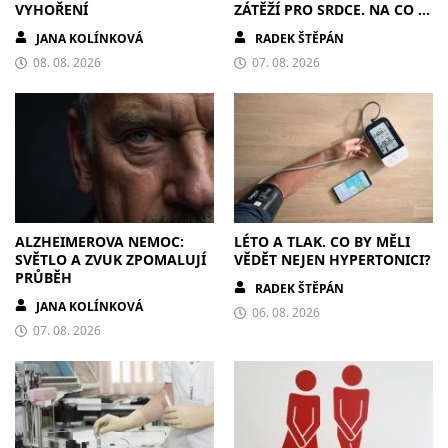
VYHOŘENÍ
ZÁTĚŽÍ PRO SRDCE. NA CO SI
DÁT POZOR?
JANA KOLÍNKOVÁ
RADEK ŠTĚPÁN
08. 08. 2026
07. 08. 2026
ALZHEIMEROVA NEMOC:
LÉTO A TLAK. CO BY MĚLI
SVĚTLO A ZVUK ZPOMALUJÍ
VĚDĚT NEJEN HYPERTONICI?
PRŮBĚH
RADEK ŠTĚPÁN
JANA KOLÍNKOVÁ
06. 08. 2026
07. 08. 2026