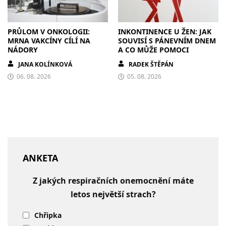
PRŮLOM V ONKOLOGII:
INKONTINENCE U ŽEN: JAK
MRNA VAKCÍNY CÍLÍ NA
SOUVISÍ S PÁNEVNÍM DNEM
NÁDORY
A CO MŮŽE POMOCI
JANA KOLÍNKOVÁ
RADEK ŠTĚPÁN
06. 08. 2026
05. 08. 2026
ANKETA
Z jakých respiračních onemocnění máte
letos největší strach?
Chřipka