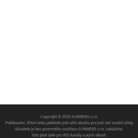
Copyright © 2026 SUNWEBS s.r.o.
Publikování, šíření nebo jakékoliv jiné užití obsahu pro jiné než osobní účely
uživatele je bez písemného souhlasu SUNWEBS s.r.o. zakázáno.
Toto platí také pro RSS kanály a jejich obsah.