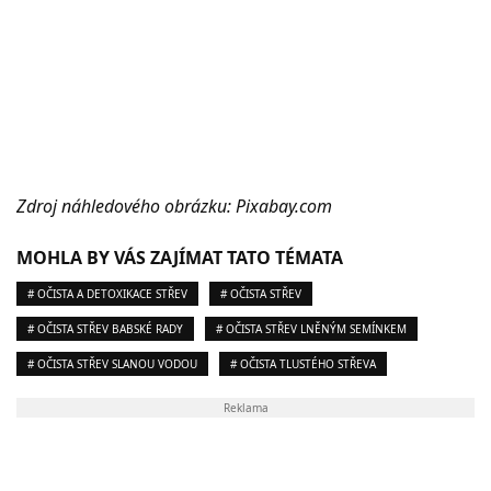
Zdroj náhledového obrázku: Pixabay.com
MOHLA BY VÁS ZAJÍMAT TATO TÉMATA
# OČISTA A DETOXIKACE STŘEV
# OČISTA STŘEV
# OČISTA STŘEV BABSKÉ RADY
# OČISTA STŘEV LNĚNÝM SEMÍNKEM
# OČISTA STŘEV SLANOU VODOU
# OČISTA TLUSTÉHO STŘEVA
Reklama