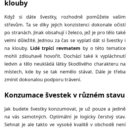
klouby
Když si dáte švestky, rozhodně pomůžete vašim
střevům. Ta se díky jejich konzistenci dokonale očistí
po stranách. Jinak obsahují i železo, jež je pro tělo také
velmi důležité. Jednou za čas se vyplatí dát si švestky i
na klouby.
Lidé trpící revmatem
by o této tematice
mohli zdlouhavě hovořit. Dochází také k vypláchnutí
ledvin a tělo neukládá látky škodlivého charakteru na
místech, kde by se tak nemělo stávat. Dále je třeba
zmínit dokonalou podporu trávení.
Konzumace švestek v různém stavu
Jak budete švestky konzumovat, je už pouze a jedině
na vás samotných. Optimální je logicky čerstvý stav.
Sehnat je ale takto ve vysoké kvalitě v obchodě není