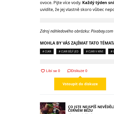
ovoce. Pijte více vody.
Každý týden sni
uvidíte, že jej vlastně skoro vůbec ne
Zdroj náhledového obrázku: Pixabay.com
MOHLA BY VÁS ZAJÍMAT TATO TÉMAT
# CUKR
# CUKR BÍLÝ JED
# CUKR V KRVI
# 
Diskuze
0
Vstoupit do diskuze
CO JSTE NEJSPÍŠ NEVĚDĚL
ČERNÉM BEZU