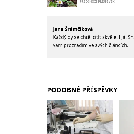
PŘEDCHOZÍ PŘÍSPĚVEK
Jana Šrámčíková
Každý by se chtěl cítit skvěle. I já.
vám prozradím ve svých článcích.
PODOBNÉ PŘÍSPĚVKY