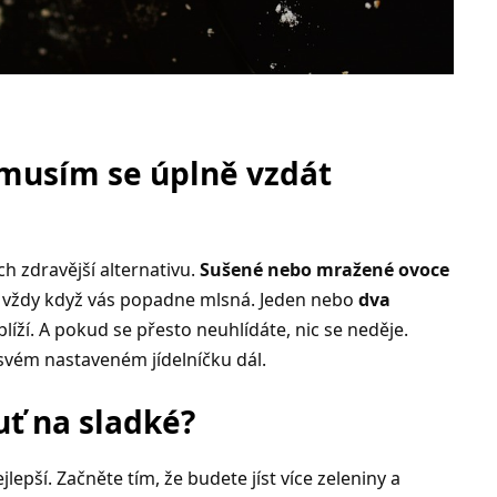
 musím se úplně vzdát
ch zdravější alternativu.
Sušené nebo mražené ovoce
 vždy když vás popadne mlsná. Jeden nebo
dva
líží. A pokud se přesto neuhlídáte, nic se neděje.
 svém nastaveném jídelníčku dál.
uť na sladké?
ejlepší. Začněte tím, že budete jíst více zeleniny a