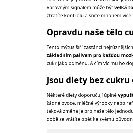
Varovným signálem může být
velká t
ztratíte kontrolu a sníte mnohem více 
Opravdu naše tělo c
Tento mýtus šíří zastánci nejrůznějšíc
základním palivem pro každou mo
cukr jako odměnu. A čím víc mu ho dopř
Jsou diety bez cukru
Některé diety doporučují úplné
vypušt
žádné ovoce, mléčné výrobky nebo rafin
taková změna je pro naše tělo jednoduše
době se vrátíte opět ke svému původní