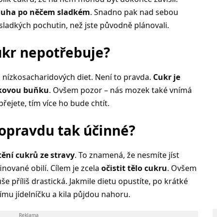
ouha po něčem sladkém
. Snadno pak nad sebou
sladkých pochutin, než jste původně plánovali.
ukr nepotřebuje?
h nízkosacharidových diet. Není to pravda.
Cukr je
zkovou buňku
. Ovšem pozor – nás mozek také vnímá
ejete, tím více ho bude chtít.
 opravdu tak účinné?
ění cukrů ze stravy
. To znamená, že nesmíte jíst
ované obilí. Cílem je zcela
očistit tělo cukru
. Ovšem
 příliš drastická. Jakmile dietu opustíte, po krátké
mu jídelníčku a kila půjdou nahoru.
Reklama