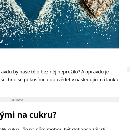
avdu by naše tělo bez něj nepřežilo? A opravdu je
všechno se pokusíme odpovědět v následujícím článku
Reklama
lými na cukru?
 tolik cukru, že na něm mohou být dokonce závislí.