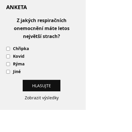
ANKETA
Z jakých respiračních
onemocnění máte letos
největší strach?
Chřipka
Kovid
Rýma
Jiné
Zobrazit výsledky