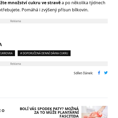
žte množství cukru ve stravě
a po několika týdnech
potřebujete. Pomáhá i zvýšený přísun bílkovin.
Reklama
A
CUKROVKA
# DOPORUČENÁ DENNÍ DÁVKA CUKRU
Reklama
Sdílet článek:
BOLÍ VÁS SPODEK PATY? MOŽNÁ
I O
ZA TO MŮŽE PLANTÁRNÍ
FASCITIDA