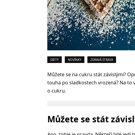
DIETY
NOVINKY
ZDRAVÁ STRAVA
Můžete se na cukru stát závislými? Opr
touha po sladkostech vrozená? Na to 
o cukru.
Můžete se stát závis
Ano, tohle je pravda. Někteří lidé jedí