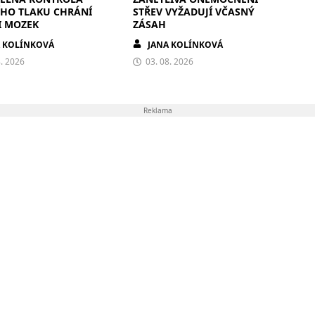
ÍHO TLAKU CHRÁNÍ
STŘEV VYŽADUJÍ VČASNÝ
I MOZEK
ZÁSAH
A KOLÍNKOVÁ
JANA KOLÍNKOVÁ
8. 2026
03. 08. 2026
Reklama