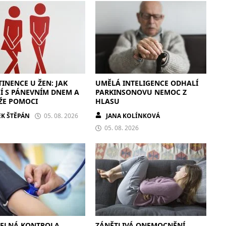
INENCE U ŽEN: JAK
UMĚLÁ INTELIGENCE ODHALÍ
Í S PÁNEVNÍM DNEM A
PARKINSONOVU NEMOC Z
ŽE POMOCI
HLASU
K ŠTĚPÁN
05. 08. 2026
JANA KOLÍNKOVÁ
05. 08. 2026
DELNÁ KONTROLA
ZÁNĚTLIVÁ ONEMOCNĚNÍ