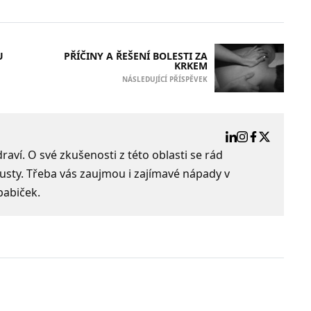
U
PŘÍČINY A ŘEŠENÍ BOLESTI ZA
KRKEM
NÁSLEDUJÍCÍ PŘÍSPĚVEK
aví. O své zkušenosti z této oblasti se rád
usty. Třeba vás zaujmou i zajímavé nápady v
babiček.