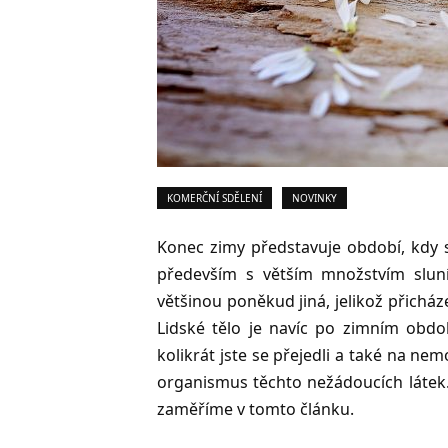
KOMERČNÍ SDĚLENÍ
NOVINKY
Konec zimy představuje období, kdy s
především s větším množstvím sluní
většinou poněkud jiná, jelikož přichá
Lidské tělo je navíc po zimním obdob
kolikrát jste se přejedli a také na nemoc
organismus těchto nežádoucích látek. 
zaměříme v tomto článku.