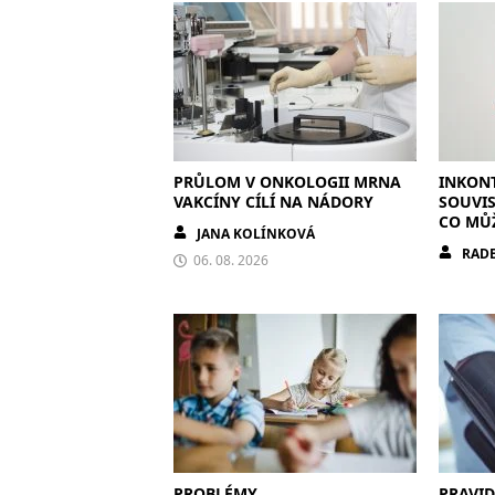
PRŮLOM V ONKOLOGII MRNA
INKONT
VAKCÍNY CÍLÍ NA NÁDORY
SOUVIS
CO MŮ
JANA KOLÍNKOVÁ
RADE
06. 08. 2026
PROBLÉMY
PRAVI