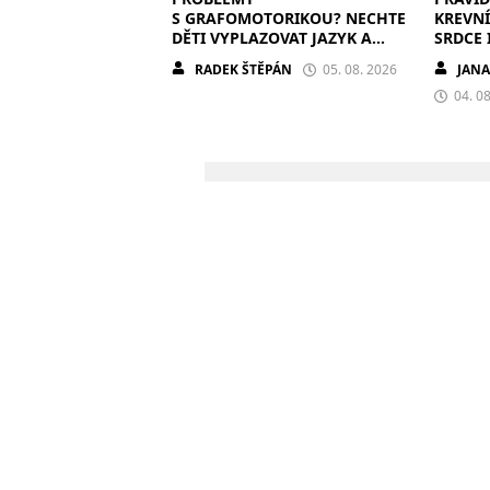
S GRAFOMOTORIKOU? NECHTE
KREVN
DĚTI VYPLAZOVAT JAZYK A
SRDCE 
MALOVAT PO ZDECH
RADEK ŠTĚPÁN
05. 08. 2026
JAN
04. 0