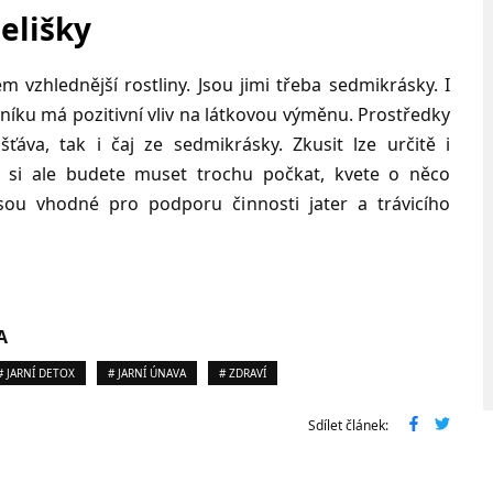
elišky
vzhlednější rostliny. Jsou jimi třeba sedmikrásky. I
vníku má pozitivní vliv na látkovou výměnu. Prostředky
áva, tak i čaj ze sedmikrásky. Zkusit lze určitě i
 si ale budete muset trochu počkat, kvete o něco
jsou vhodné pro podporu činnosti jater a trávicího
A
# JARNÍ DETOX
# JARNÍ ÚNAVA
# ZDRAVÍ
Sdílet článek: