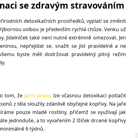
naci se zdravým stravováním
přírodních detoxikačních prostředků, vyplatí se změnit
t. Výbornou volbou je především rychlá chůze. Venku už
y. Jídelníček také není nutné extrémně omezovat. Jen
eninou, nepřejídat se, snažit se jíst pravidelně a ne
všemu byste měli dodržovat pravidelný pitný režim
dy.
 o tom, že
jarní únavu
lze včasnou detoxikací potlačit
xinů z těla sloužily zdánlivě obyčejné kopřivy. Na jaře
bíráme pouze mladé rostliny, přičemž se využívají jak
děláte jednoduše, a to vyvařením 2 lžiček drcené kopřivy
 minimálně 6 týdnů.