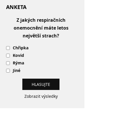
ANKETA
Z jakých respiračních
onemocnění máte letos
největší strach?
Chřipka
Kovid
Rýma
Jiné
Zobrazit výsledky