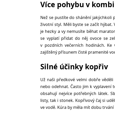
Více pohybu v kombi
Než se pustíte do shánění jakýchkoli 
životní styl. Měli byste se začít hýba
je hezky a vy nemusíte běhat maraton
se vyplatí přidat do něj ovoce se zel
v pozdních večerních hodinách. Ke 
zajištěný přísunem čisté pramenité vo
Silné účinky kopřiv
Už naši předkové velmi dobře věděli
nebo odehnat. Často jim k vyplavení to
obsahují nejvíce potřebných látek. S
listy, tak i stonek. Kopřivový čaj si u
ve vodě. Kúra by měla mít dobu trvání