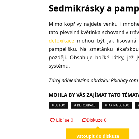
Sedmikrásky a pamp
Mimo kopřivy najdete venku i mnohem 
tato plevelná květinka schovaná v trá
detoxikace
mohou být jak lisovaná šť
pampelišku. Na smetánku lékařskou
později. Obsahuje hořké látky, jež 
systému.
Zdroj náhledového obrázku: Pixabay.com
MOHLA BY VÁS ZAJÍMAT TATO TÉMAT
# DETOX
# DETOXIKACE
# JAK NA DETOX
Diskuze
0
Vstoupit do diskuze