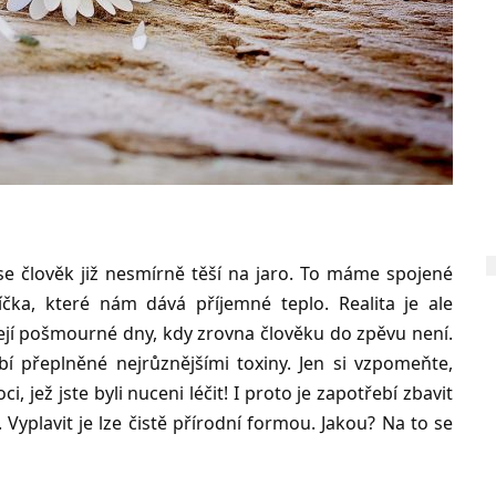
e člověk již nesmírně těší na jaro. To máme spojené
čka, které nám dává příjemné teplo. Realita je ale
zejí pošmourné dny, kdy zrovna člověku do zpěvu není.
í přeplněné nejrůznějšími toxiny. Jen si vzpomeňte,
i, jež jste byli nuceni léčit! I proto je zapotřebí zbavit
Vyplavit je lze čistě přírodní formou. Jakou? Na to se