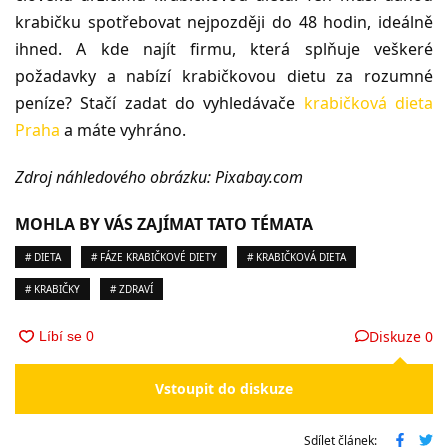
krabičku spotřebovat nejpozději do 48 hodin, ideálně
ihned. A kde najít firmu, která splňuje veškeré
požadavky a nabízí krabičkovou dietu za rozumné
peníze? Stačí zadat do vyhledávače
krabičková dieta
Praha
a máte vyhráno.
Zdroj náhledového obrázku: Pixabay.com
MOHLA BY VÁS ZAJÍMAT TATO TÉMATA
# DIETA
# FÁZE KRABIČKOVÉ DIETY
# KRABIČKOVÁ DIETA
# KRABIČKY
# ZDRAVÍ
Diskuze
0
Vstoupit do diskuze
Sdílet článek: