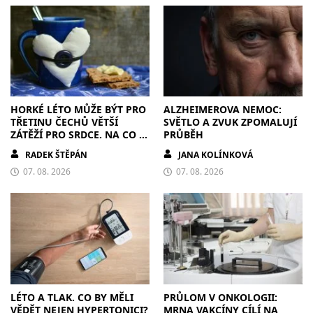
HORKÉ LÉTO MŮŽE BÝT PRO
ALZHEIMEROVA NEMOC:
TŘETINU ČECHŮ VĚTŠÍ
SVĚTLO A ZVUK ZPOMALUJÍ
ZÁTĚŽÍ PRO SRDCE. NA CO SI
PRŮBĚH
DÁT POZOR?
RADEK ŠTĚPÁN
JANA KOLÍNKOVÁ
07. 08. 2026
07. 08. 2026
LÉTO A TLAK. CO BY MĚLI
PRŮLOM V ONKOLOGII:
VĚDĚT NEJEN HYPERTONICI?
MRNA VAKCÍNY CÍLÍ NA