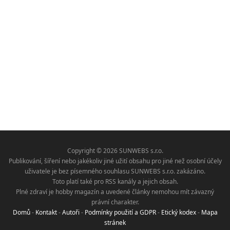
Copyright © 2026 SUNWEBS s.r.o.
Publikování, šíření nebo jakékoliv jiné užití obsahu pro jiné než osobní účely
uživatele je bez písemného souhlasu SUNWEBS s.r.o. zakázáno.
Toto platí také pro RSS kanály a jejich obsah.
Plné zdraví je hobby magazín a uvedené články nemohou mít závazný
právní charakter.
Domů
-
Kontakt
-
Autoři
-
Podmínky použití a GDPR
-
Etický kodex
-
Mapa
stránek