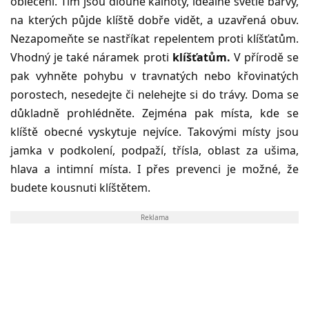
oblečení. Tím jsou dlouhé kalhoty, ideálně světlé barvy,
na kterých půjde klíště dobře vidět, a uzavřená obuv.
Nezapomeňte se nastříkat repelentem proti klíšťatům.
Vhodný je také náramek proti
klíšťatům.
V přírodě se
pak vyhněte pohybu v travnatých nebo křovinatých
porostech, nesedejte či nelehejte si do trávy. Doma se
důkladně prohlédněte. Zejména pak místa, kde se
klíště obecné vyskytuje nejvíce. Takovými místy jsou
jamka v podkolení, podpaží, třísla, oblast za ušima,
hlava a intimní místa. I přes prevenci je možné, že
budete kousnuti klíštětem.
Reklama