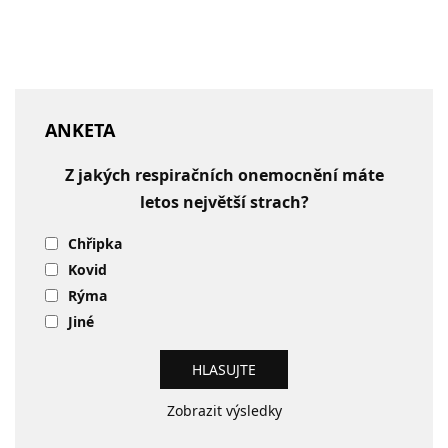
ANKETA
Z jakých respiračních onemocnění máte
letos největší strach?
Chřipka
Kovid
Rýma
Jiné
Zobrazit výsledky