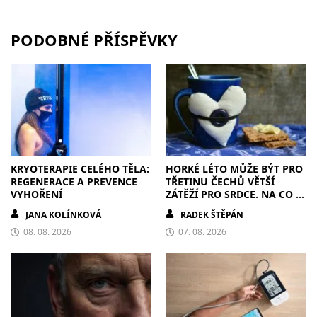
PODOBNÉ PŘÍSPĚVKY
KRYOTERAPIE CELÉHO TĚLA:
HORKÉ LÉTO MŮŽE BÝT PRO
REGENERACE A PREVENCE
TŘETINU ČECHŮ VĚTŠÍ
VYHOŘENÍ
ZÁTĚŽÍ PRO SRDCE. NA CO SI
DÁT POZOR?
JANA KOLÍNKOVÁ
RADEK ŠTĚPÁN
08. 08. 2026
07. 08. 2026