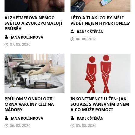
ALZHEIMEROVA NEMOC:
LÉTO A TLAK. CO BY MĚLI
SVĚTLO A ZVUK ZPOMALUJÍ
VĚDĚT NEJEN HYPERTONICI?
PRŮBĚH
RADEK ŠTĚPÁN
JANA KOLÍNKOVÁ
06. 08. 2026
07. 08. 2026
PRŮLOM V ONKOLOGII:
INKONTINENCE U ŽEN: JAK
MRNA VAKCÍNY CÍLÍ NA
SOUVISÍ S PÁNEVNÍM DNEM
NÁDORY
A CO MŮŽE POMOCI
JANA KOLÍNKOVÁ
RADEK ŠTĚPÁN
06. 08. 2026
05. 08. 2026