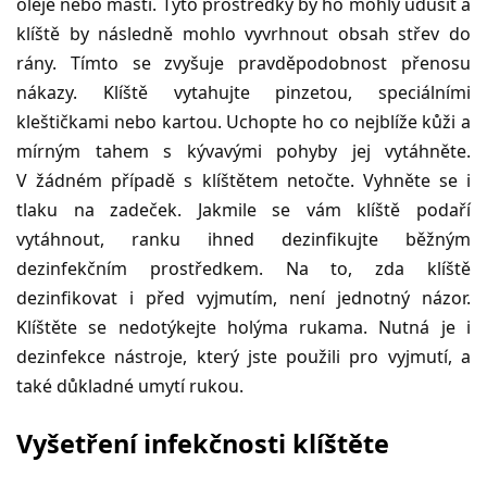
oleje nebo masti. Tyto prostředky by ho mohly udusit a
klíště by následně mohlo vyvrhnout obsah střev do
rány. Tímto se zvyšuje pravděpodobnost přenosu
nákazy. Klíště vytahujte pinzetou, speciálními
kleštičkami nebo kartou. Uchopte ho co nejblíže kůži a
mírným tahem s kývavými pohyby jej vytáhněte.
V žádném případě s klíštětem netočte. Vyhněte se i
tlaku na zadeček. Jakmile se vám klíště podaří
vytáhnout, ranku ihned dezinfikujte běžným
dezinfekčním prostředkem. Na to, zda klíště
dezinfikovat i před vyjmutím, není jednotný názor.
Klíštěte se nedotýkejte holýma rukama. Nutná je i
dezinfekce nástroje, který jste použili pro vyjmutí, a
také důkladné umytí rukou.
Vyšetření infekčnosti klíštěte