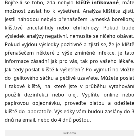
Bojíte-li se toho, zda nebylo
klíště infikované
, máte
možnost zaslat ho k vyšetření. Analýza klíštěte zjistí,
jestli náhodou nebylo přenašečem Lymeská boreliozy,
klíšťové encefalitidy nebo ehrlichiozy. Pokud bude
výsledek analýzy negativní, nemusíte se ničeho obávat.
Pokud vyjdou výsledky pozitivně a zjistí se, že je klíště
přenašečem některé z výše zmíněné infekce, je tato
informace zásadní jak pro vás, tak pro vašeho lékaře.
Jak tedy poslat klíště k vyšetření? Po vyjmutí ho vložte
do igelitového sáčku a pečlivě uzavřete. Můžete poslat
i takové klíště, na které jste v průběhu vytahování
použili dezinfekci nebo olej. Vyplňte online nebo
papírovou objednávku, proveďte platbu a odešlete
klíště do laboratoře. Výsledky vám budou zaslány do 3
dnů na email, nebo do 4 dnů poštou.
Reklama