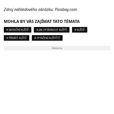
Zdroj náhledového obrázku: Pixabay.com
MOHLA BY VÁS ZAJÍMAT TATO TÉMATA
# INFEKČNÍ KLÍŠTĚ
# JAK VYTÁHNOUT KLÍŠTĚ
# KLÍŠTĚ
# PŘISÁTÉ KLÍŠTĚ
# VYTAŽENÍ KLÍŠTĚTĚ
Reklama