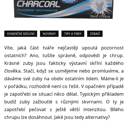
KOMERČNÍ SDĚLENÍ
NOVINKY
TIPY A TRIKY
ZDRAVÍ
Víte, jaká část tváře nejčastěji upoutá pozornost
ostatních? Ano, tušíte správně, odpovědí je chrup.
Krásné zuby jsou fakticky výstavní skříní každého
člověka. Stačí, když se usmějeme nebo promluvíme, a
dáváme své zuby na obdiv ostatním lidem. Máme-li je
v pořádku, rozhodně není co řešit. V opačném případě
je zapotřebí se situací něco dělat. Typickým příkladem
budiž zuby zažloutlé s různými skvrnami. O ty je
zapotřebí pečovat s ještě větší intenzitou. Bílého
chrupu lze dosáhnout. Jaké jsou tedy alternativy?