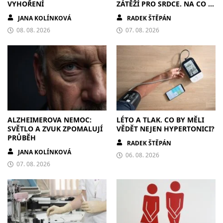
VYHOŘENÍ
ZÁTĚŽÍ PRO SRDCE. NA CO SI
DÁT POZOR?
JANA KOLÍNKOVÁ
RADEK ŠTĚPÁN
08. 08. 2026
07. 08. 2026
ALZHEIMEROVA NEMOC:
LÉTO A TLAK. CO BY MĚLI
SVĚTLO A ZVUK ZPOMALUJÍ
VĚDĚT NEJEN HYPERTONICI?
PRŮBĚH
RADEK ŠTĚPÁN
JANA KOLÍNKOVÁ
06. 08. 2026
07. 08. 2026