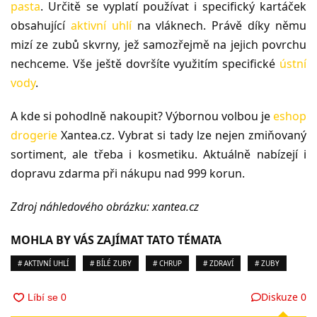
pasta
. Určitě se vyplatí používat i specifický kartáček
obsahující
aktivní uhlí
na vláknech. Právě díky němu
mizí ze zubů skvrny, jež samozřejmě na jejich povrchu
nechceme. Vše ještě dovršíte využitím specifické
ústní
vody
.
A kde si pohodlně nakoupit? Výbornou volbou je
eshop
drogerie
Xantea.cz. Vybrat si tady lze nejen zmiňovaný
sortiment, ale třeba i kosmetiku. Aktuálně nabízejí i
dopravu zdarma při nákupu nad 999 korun.
Zdroj náhledového obrázku: xantea
.cz
MOHLA BY VÁS ZAJÍMAT TATO TÉMATA
# AKTIVNÍ UHLÍ
# BÍLÉ ZUBY
# CHRUP
# ZDRAVÍ
# ZUBY
Diskuze
0