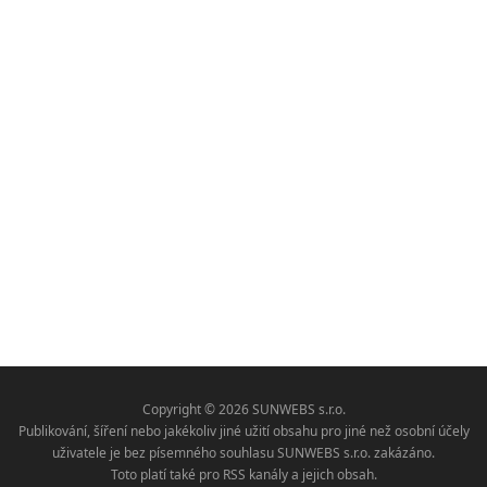
Copyright © 2026 SUNWEBS s.r.o.
Publikování, šíření nebo jakékoliv jiné užití obsahu pro jiné než osobní účely
uživatele je bez písemného souhlasu SUNWEBS s.r.o. zakázáno.
Toto platí také pro RSS kanály a jejich obsah.