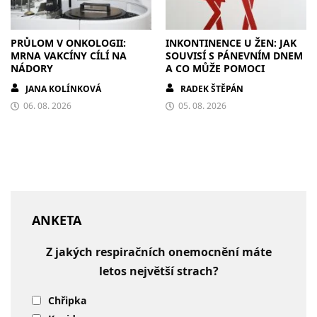
PRŮLOM V ONKOLOGII:
INKONTINENCE U ŽEN: JAK
MRNA VAKCÍNY CÍLÍ NA
SOUVISÍ S PÁNEVNÍM DNEM
NÁDORY
A CO MŮŽE POMOCI
JANA KOLÍNKOVÁ
RADEK ŠTĚPÁN
06. 08. 2026
05. 08. 2026
ANKETA
Z jakých respiračních onemocnění máte
letos největší strach?
Chřipka