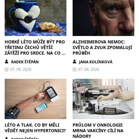
HORKÉ LÉTO MŮŽE BÝT PRO
ALZHEIMEROVA NEMOC:
TŘETINU ČECHŮ VĚTŠÍ
SVĚTLO A ZVUK ZPOMALUJÍ
ZÁTĚŽÍ PRO SRDCE. NA CO SI
PRŮBĚH
DÁT POZOR?
RADEK ŠTĚPÁN
JANA KOLÍNKOVÁ
07. 08. 2026
07. 08. 2026
LÉTO A TLAK. CO BY MĚLI
PRŮLOM V ONKOLOGII:
VĚDĚT NEJEN HYPERTONICI?
MRNA VAKCÍNY CÍLÍ NA
NÁDORY