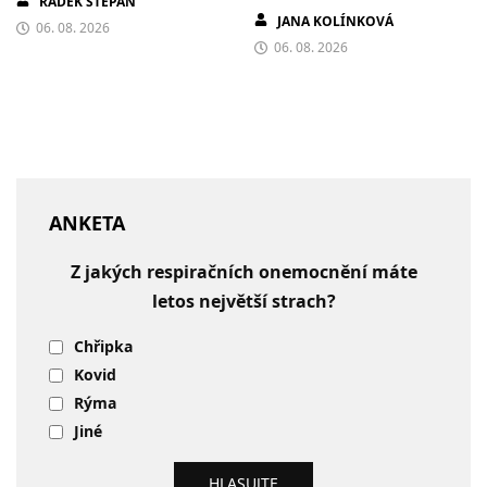
RADEK ŠTĚPÁN
JANA KOLÍNKOVÁ
06. 08. 2026
06. 08. 2026
ANKETA
Z jakých respiračních onemocnění máte
letos největší strach?
Chřipka
Kovid
Rýma
Jiné