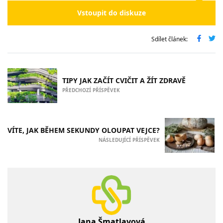
Vstoupit do diskuze
Sdílet článek:
TIPY JAK ZAČÍT CVIČIT A ŽÍT ZDRAVĚ
PŘEDCHOZÍ PŘÍSPĚVEK
VÍTE, JAK BĚHEM SEKUNDY OLOUPAT VEJCE?
NÁSLEDUJÍCÍ PŘÍSPĚVEK
Jana Šmatlavová