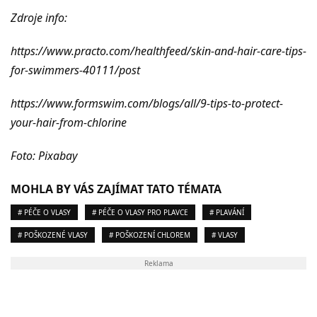
Zdroje info:
https://www.practo.com/healthfeed/skin-and-hair-care-tips-
for-swimmers-40111/post
https://www.formswim.com/blogs/all/9-tips-to-protect-
your-hair-from-chlorine
Foto: Pixabay
MOHLA BY VÁS ZAJÍMAT TATO TÉMATA
# PÉČE O VLASY
# PÉČE O VLASY PRO PLAVCE
# PLAVÁNÍ
# POŠKOZENÉ VLASY
# POŠKOZENÍ CHLOREM
# VLASY
Reklama