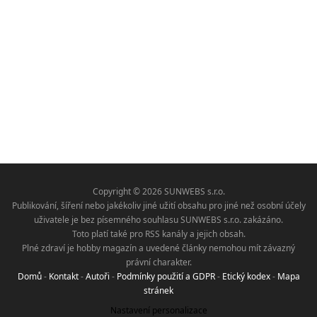
Copyright © 2026 SUNWEBS s.r.o.
Publikování, šíření nebo jakékoliv jiné užití obsahu pro jiné než osobní účely
uživatele je bez písemného souhlasu SUNWEBS s.r.o. zakázáno.
Toto platí také pro RSS kanály a jejich obsah.
Plné zdraví je hobby magazín a uvedené články nemohou mít závazný
právní charakter.
Domů
-
Kontakt
-
Autoři
-
Podmínky použití a GDPR
-
Etický kodex
-
Mapa
stránek
Nastavení personalizace