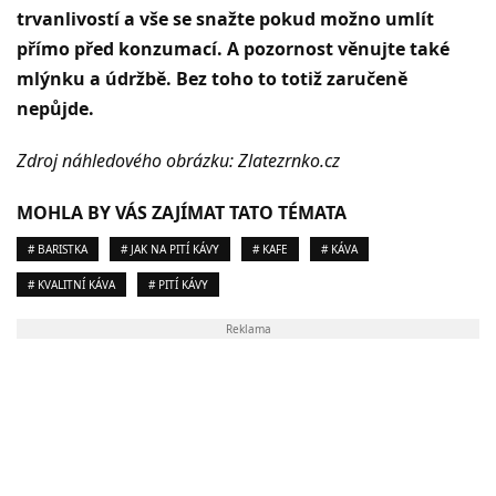
trvanlivostí a vše se snažte pokud možno umlít
přímo před konzumací. A pozornost věnujte také
mlýnku a údržbě. Bez toho to totiž zaručeně
nepůjde.
Zdroj náhledového obrázku: Zlatezrnko.cz
MOHLA BY VÁS ZAJÍMAT TATO TÉMATA
# BARISTKA
# JAK NA PITÍ KÁVY
# KAFE
# KÁVA
# KVALITNÍ KÁVA
# PITÍ KÁVY
Reklama