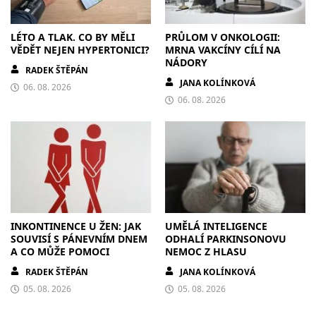
LÉTO A TLAK. CO BY MĚLI
PRŮLOM V ONKOLOGII:
VĚDĚT NEJEN HYPERTONICI?
MRNA VAKCÍNY CÍLÍ NA
NÁDORY
RADEK ŠTĚPÁN
JANA KOLÍNKOVÁ
06. 08. 2026
06. 08. 2026
INKONTINENCE U ŽEN: JAK
UMĚLÁ INTELIGENCE
SOUVISÍ S PÁNEVNÍM DNEM
ODHALÍ PARKINSONOVU
A CO MŮŽE POMOCI
NEMOC Z HLASU
RADEK ŠTĚPÁN
JANA KOLÍNKOVÁ
05. 08. 2026
05. 08. 2026