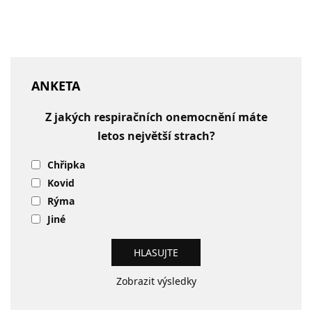
ANKETA
Z jakých respiračních onemocnění máte
letos největší strach?
Chřipka
Kovid
Rýma
Jiné
Zobrazit výsledky