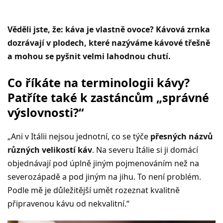
Věděli jste, že: káva je vlastně ovoce? Kávová zrnka
dozrávají v plodech, které nazýváme kávové třešně
a mohou se pyšnit velmi lahodnou chutí.
Co říkáte na terminologii kávy?
Patříte také k zastáncům „správné
výslovnosti?“
„Ani v Itálii nejsou jednotní, co se týče
přesných názvů
různých velikostí káv
. Na severu Itálie si ji domácí
objednávají pod úplně jiným pojmenováním než na
severozápadě a pod jiným na jihu. To není problém.
Podle mě je důležitější umět rozeznat kvalitně
připravenou kávu od nekvalitní.“