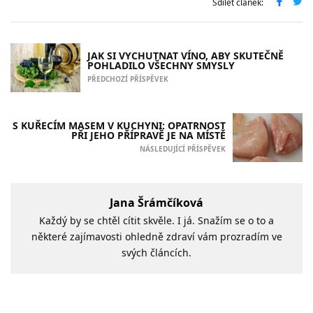
Sdílet článek:
JAK SI VYCHUTNAT VÍNO, ABY SKUTEČNĚ
POHLADILO VŠECHNY SMYSLY
PŘEDCHOZÍ PŘÍSPĚVEK
S KUŘECÍM MASEM V KUCHYNI: OPATRNOST
PŘI JEHO PŘÍPRAVĚ JE NA MÍSTĚ
NÁSLEDUJÍCÍ PŘÍSPĚVEK
Jana Šrámčíková
Každý by se chtěl cítit skvěle. I já. Snažím se o to a
některé zajímavosti ohledně zdraví vám prozradím ve
svých článcích.