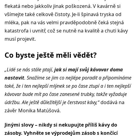
flekatá nebo jakkoliv jinak poškozená. V kavárně si
všímejte také celkově čistoty. Je-li špinavá tryska od
mléka, pak na vás velmi pravděpodobně čeká stejná
katastrofa i uvnitř, což se nutně na kvalitě a chuti kávy
musí projevit.
Co byste ještě měli vědět?
„Lidé se nás stále ptají,
jak si mají svůj kávovar doma
nastavit
. Snažíme se jim co nejlépe poradit a připomínáme
také, že i ten nejlepší mlýnek se po čase ztupí a i ten nejlepší
kávovar bude mít po čase zanesené trubky, takže vyžaduje
údržbu. Ale ještě důležitější je čerstvost kávy,“
dodává na
závěr Monika Matúšová.
Jinými slovy – nikdy si nekupujte příliš kávy do
zásoby. Vyhněte se výprodejům zásob s končící