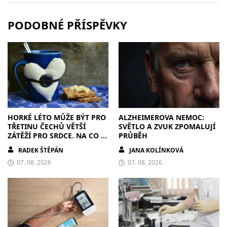
PODOBNÉ PŘÍSPĚVKY
HORKÉ LÉTO MŮŽE BÝT PRO
ALZHEIMEROVA NEMOC:
TŘETINU ČECHŮ VĚTŠÍ
SVĚTLO A ZVUK ZPOMALUJÍ
ZÁTĚŽÍ PRO SRDCE. NA CO SI
PRŮBĚH
DÁT POZOR?
RADEK ŠTĚPÁN
JANA KOLÍNKOVÁ
07. 08. 2026
07. 08. 2026