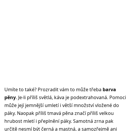
Umíte to také? Prozradit vám to může třeba
barva
pěny
. Je-li příliš světlá, káva je podextrahovaná. Pomoci
může její jemnější umletí i větší množství vložené do
páky. Naopak příliš tmavá pěna značí příliš velkou
hrubost mletí i přeplnění páky. Samotná zrna pak
určitě nesmí být černá a mastná, a samozřejmě ani