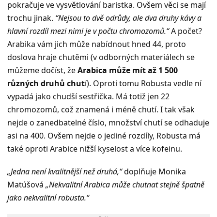
pokračuje ve vysvětlování baristka. Ovšem věci se mají
trochu jinak.
“Nejsou to dvě odrůdy, ale dva druhy kávy a
hlavní rozdíl mezi nimi je v počtu chromozomů.“
A počet?
Arabika vám jich může nabídnout hned 44, proto
doslova hraje chutěmi (v odborných materiálech se
můžeme dočíst, že
Arabica může mít až 1 500
různých druhů chut
í). Oproti tomu Robusta vedle ní
vypadá jako chudší sestřička. Má totiž jen 22
chromozomů, což znamená i méně chutí. I tak však
nejde o zanedbatelné číslo, množství chutí se odhaduje
asi na 400. Ovšem nejde o jediné rozdíly, Robusta má
také oproti Arabice nižší kyselost a více kofeinu.
„Jedna není kvalitnější než druhá,“
doplňuje Monika
Matúšová
„Nekvalitní Arabica může chutnat stejně špatně
jako nekvalitní robusta.“