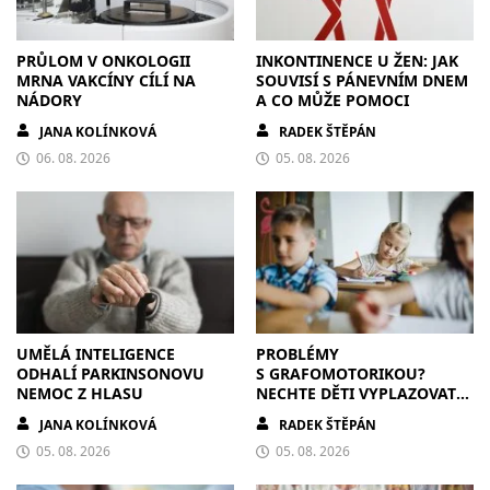
PRŮLOM V ONKOLOGII
INKONTINENCE U ŽEN: JAK
MRNA VAKCÍNY CÍLÍ NA
SOUVISÍ S PÁNEVNÍM DNEM
NÁDORY
A CO MŮŽE POMOCI
JANA KOLÍNKOVÁ
RADEK ŠTĚPÁN
06. 08. 2026
05. 08. 2026
UMĚLÁ INTELIGENCE
PROBLÉMY
ODHALÍ PARKINSONOVU
S GRAFOMOTORIKOU?
NEMOC Z HLASU
NECHTE DĚTI VYPLAZOVAT
JAZYK A MALOVAT PO
JANA KOLÍNKOVÁ
RADEK ŠTĚPÁN
ZDECH
05. 08. 2026
05. 08. 2026