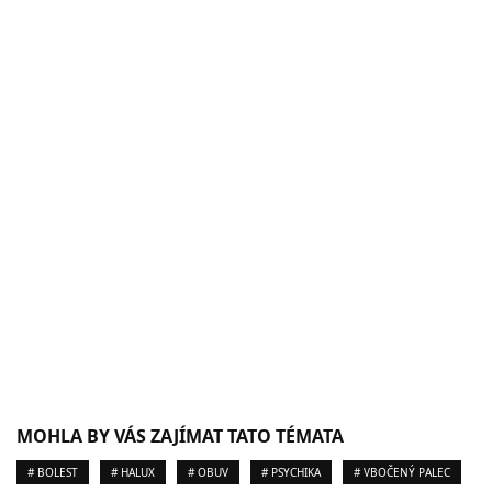
MOHLA BY VÁS ZAJÍMAT TATO TÉMATA
# BOLEST
# HALUX
# OBUV
# PSYCHIKA
# VBOČENÝ PALEC