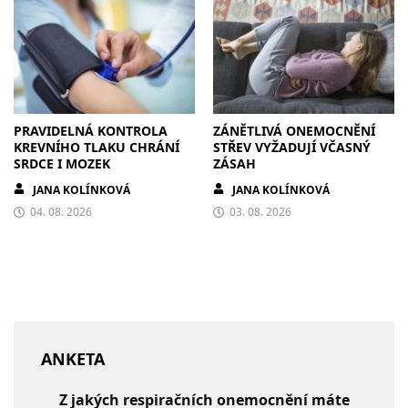
PRAVIDELNÁ KONTROLA
ZÁNĚTLIVÁ ONEMOCNĚNÍ
KREVNÍHO TLAKU CHRÁNÍ
STŘEV VYŽADUJÍ VČASNÝ
SRDCE I MOZEK
ZÁSAH
JANA KOLÍNKOVÁ
JANA KOLÍNKOVÁ
04. 08. 2026
03. 08. 2026
ANKETA
Z jakých respiračních onemocnění máte