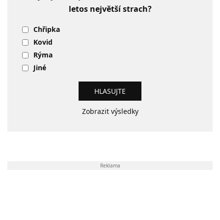
letos největší strach?
Chřipka
Kovid
Rýma
Jiné
Zobrazit výsledky
Reklama