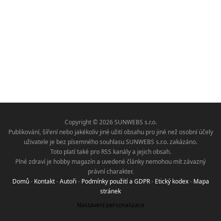
Copyright © 2026 SUNWEBS s.r.o.
Publikování, šíření nebo jakékoliv jiné užití obsahu pro jiné než osobní účely
uživatele je bez písemného souhlasu SUNWEBS s.r.o. zakázáno.
Toto platí také pro RSS kanály a jejich obsah.
Plné zdraví je hobby magazín a uvedené články nemohou mít závazný
právní charakter.
Domů
-
Kontakt
-
Autoři
-
Podmínky použití a GDPR
-
Etický kodex
-
Mapa
stránek
Nastavení personalizace