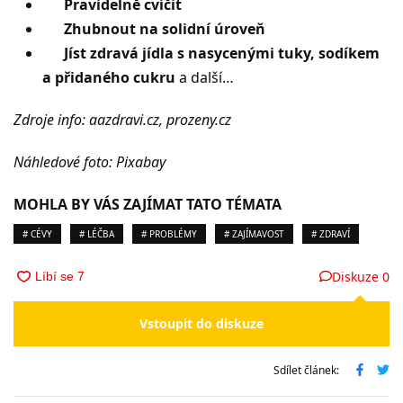
Pravidelně cvičit
Zhubnout na solidní úroveň
Jíst zdravá
jídla s nasycenými tuky, sodíkem
a přidaného cukru
a další…
Zdroje info: aazdravi.cz, prozeny.cz
Náhledové foto: Pixabay
MOHLA BY VÁS ZAJÍMAT TATO TÉMATA
# CÉVY
# LÉČBA
# PROBLÉMY
# ZAJÍMAVOST
# ZDRAVÍ
Diskuze
0
Vstoupit do diskuze
Sdílet článek: