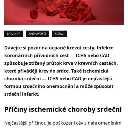
NOVINKY
ZAJÍMAVOSTI
ZDRAVÍ
Dávejte si pozor na ucpané krevní cesty. Infekce
koronárních přívodních cest — ICHS nebo CAD —
způsobuje ztížený průtok krve v krevních cestách,
které přivádějí krev do srdce. Také ischemická
choroba srdeční — ICHS nebo CAD je nejčastější
formou srdečního onemocnění a může způsobit
srdeční infarkt.
Příčiny ischemické choroby srdeční
Nejčastější příčinou je poškození cév s nahromaděním