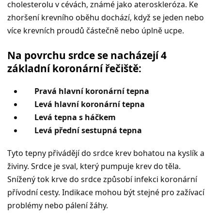
cholesterolu v cévách, známé jako ateroskleróza. Ke
zhoršení krevního oběhu dochází, když se jeden nebo
více krevních proudů částečně nebo úplně ucpe.
Na povrchu srdce se nacházejí 4
základní koronární řečiště:
Pravá hlavní koronární tepna
Levá hlavní koronární tepna
Levá tepna s háčkem
Levá přední sestupná tepna
Tyto tepny přivádějí do srdce krev bohatou na kyslík a
živiny. Srdce je sval, který pumpuje krev do těla.
Snížený tok krve do srdce způsobí infekci koronární
přívodní cesty. Indikace mohou být stejné pro zažívací
problémy nebo pálení žáhy.