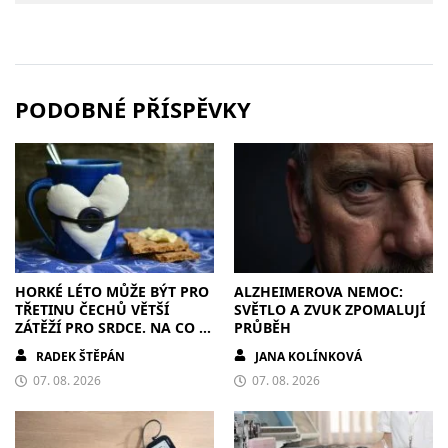
PODOBNÉ PŘÍSPĚVKY
HORKÉ LÉTO MŮŽE BÝT PRO
ALZHEIMEROVA NEMOC:
TŘETINU ČECHŮ VĚTŠÍ
SVĚTLO A ZVUK ZPOMALUJÍ
ZÁTĚŽÍ PRO SRDCE. NA CO SI
PRŮBĚH
DÁT POZOR?
RADEK ŠTĚPÁN
JANA KOLÍNKOVÁ
07. 08. 2026
07. 08. 2026