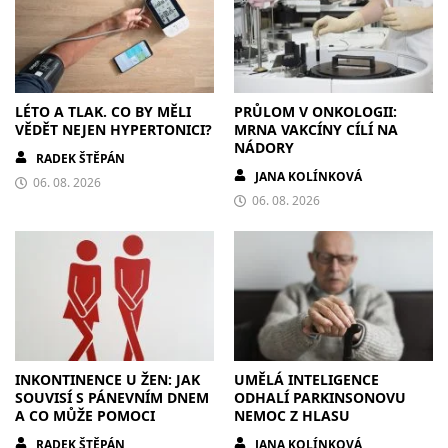
LÉTO A TLAK. CO BY MĚLI
PRŮLOM V ONKOLOGII:
VĚDĚT NEJEN HYPERTONICI?
MRNA VAKCÍNY CÍLÍ NA
NÁDORY
RADEK ŠTĚPÁN
JANA KOLÍNKOVÁ
06. 08. 2026
06. 08. 2026
INKONTINENCE U ŽEN: JAK
UMĚLÁ INTELIGENCE
SOUVISÍ S PÁNEVNÍM DNEM
ODHALÍ PARKINSONOVU
A CO MŮŽE POMOCI
NEMOC Z HLASU
RADEK ŠTĚPÁN
JANA KOLÍNKOVÁ