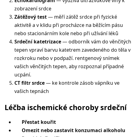
Echokardiogram
— využívá ultrazvukové vlny k
zobrazení srdce
Zátěžový test
— měří zátěž srdce při fyzické
aktivitě a v klidu při procházce na běžícím pásu
nebo stacionárním kole nebo při užívání léků
Srdeční katetrizace
— odborník vám do věnčitých
tepen vpraví barvu katetrem zavedeného do těla v
rozkroku nebo v podpaží. rentgenový snímek
vašich věnčitých tepen, aby rozpoznal případné
ucpání.
CT filtr srdce
— ke kontrole zásob vápníku ve
vašich tepnách
Léčba ischemické choroby srdeční
Přestat kouřit
Omezit nebo zastavit konzumaci alkoholu