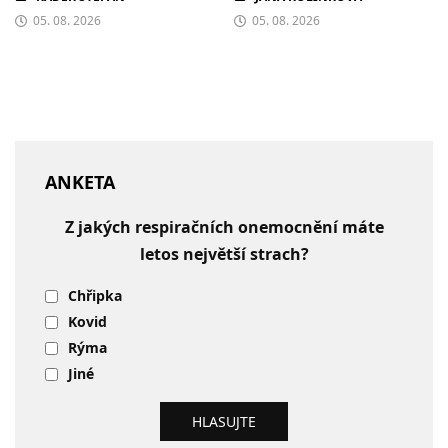
05. 08. 2026
05. 08. 2026
ANKETA
Z jakých respiračních onemocnění máte
letos největší strach?
Chřipka
Kovid
Rýma
Jiné