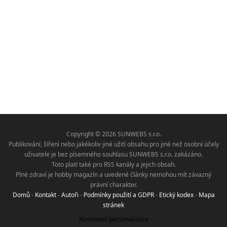
Copyright © 2026 SUNWEBS s.r.o.
Publikování, šíření nebo jakékoliv jiné užití obsahu pro jiné než osobní účely
uživatele je bez písemného souhlasu SUNWEBS s.r.o. zakázáno.
Toto platí také pro RSS kanály a jejich obsah.
Plné zdraví je hobby magazín a uvedené články nemohou mít závazný
právní charakter.
Domů
-
Kontakt
-
Autoři
-
Podmínky použití a GDPR
-
Etický kodex
-
Mapa
stránek
Nastavení personalizace