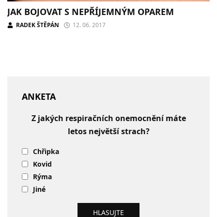
JAK BOJOVAT S NEPŘÍJEMNÝM OPAREM
RADEK ŠTĚPÁN
12. 06. 2017
ANKETA
Z jakých respiračních onemocnění máte
letos největší strach?
Chřipka
Kovid
Rýma
Jiné