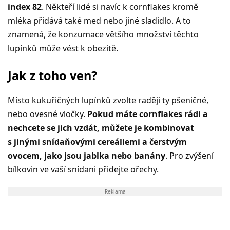
index 82
. Někteří lidé si navíc k cornflakes kromě
mléka přidává také med nebo jiné sladidlo. A to
znamená, že konzumace většího množství těchto
lupínků může vést k obezitě.
Jak z toho ven?
Místo kukuřičných lupínků zvolte raději ty pšeničné,
nebo ovesné vločky.
Pokud máte cornflakes rádi a
nechcete se jich vzdát, můžete je kombinovat
s jinými snídaňovými cereáliemi a čerstvým
ovocem, jako jsou jablka nebo banány
. Pro zvýšení
bílkovin ve vaší snídani přidejte ořechy.
Reklama