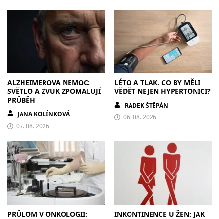
ALZHEIMEROVA NEMOC:
LÉTO A TLAK. CO BY MĚLI
SVĚTLO A ZVUK ZPOMALUJÍ
VĚDĚT NEJEN HYPERTONICI?
PRŮBĚH
RADEK ŠTĚPÁN
JANA KOLÍNKOVÁ
06. 08. 2026
07. 08. 2026
PRŮLOM V ONKOLOGII:
INKONTINENCE U ŽEN: JAK