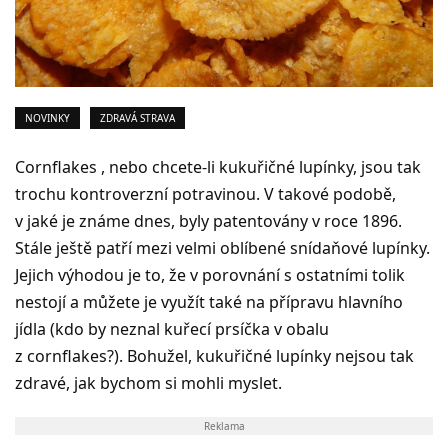
NOVINKY
ZDRAVÁ STRAVA
Cornflakes , nebo chcete-li kukuřičné lupínky, jsou tak
trochu kontroverzní potravinou. V takové podobě,
v jaké je známe dnes, byly patentovány v roce 1896.
Stále ještě patří mezi velmi oblíbené snídaňové lupínky.
Jejich výhodou je to, že v porovnání s ostatními tolik
nestojí a můžete je využít také na přípravu hlavního
jídla (kdo by neznal kuřecí prsíčka v obalu
z cornflakes?). Bohužel, kukuřičné lupínky nejsou tak
zdravé, jak bychom si mohli myslet.
Reklama