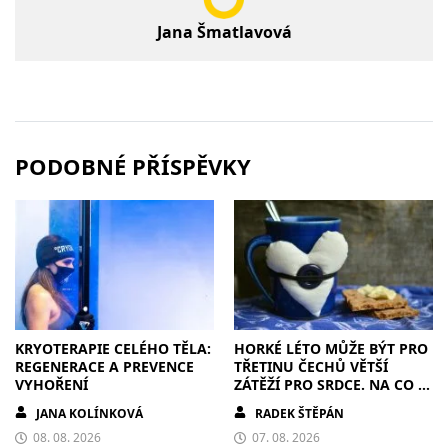
Jana Šmatlavová
PODOBNÉ PŘÍSPĚVKY
KRYOTERAPIE CELÉHO TĚLA:
HORKÉ LÉTO MŮŽE BÝT PRO
REGENERACE A PREVENCE
TŘETINU ČECHŮ VĚTŠÍ
VYHOŘENÍ
ZÁTĚŽÍ PRO SRDCE. NA CO SI
DÁT POZOR?
JANA KOLÍNKOVÁ
RADEK ŠTĚPÁN
08. 08. 2026
07. 08. 2026