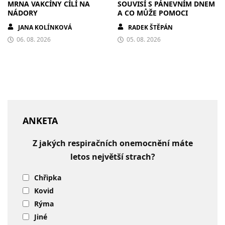
MRNA VAKCÍNY CÍLÍ NA
SOUVISÍ S PÁNEVNÍM DNEM
NÁDORY
A CO MŮŽE POMOCI
JANA KOLÍNKOVÁ
RADEK ŠTĚPÁN
06. 08. 2026
05. 08. 2026
ANKETA
Z jakých respiračních onemocnění máte
letos největší strach?
Chřipka
Kovid
Rýma
Jiné