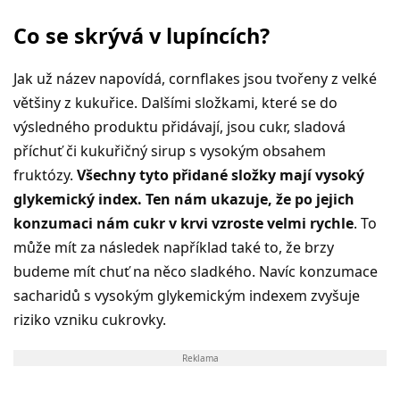
Co se skrývá v lupíncích?
Jak už název napovídá, cornflakes jsou tvořeny z velké
většiny z kukuřice. Dalšími složkami, které se do
výsledného produktu přidávají, jsou cukr, sladová
příchuť či kukuřičný sirup s vysokým obsahem
fruktózy.
Všechny tyto přidané složky mají vysoký
glykemický index. Ten nám ukazuje, že po jejich
konzumaci nám cukr v krvi vzroste velmi rychle
. To
může mít za následek například také to, že brzy
budeme mít chuť na něco sladkého. Navíc konzumace
sacharidů s vysokým glykemickým indexem zvyšuje
riziko vzniku cukrovky.
Reklama