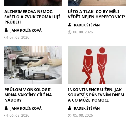
ALZHEIMEROVA NEMOC:
LÉTO A TLAK. CO BY MĚLI
SVĚTLO A ZVUK ZPOMALUJÍ
VĚDĚT NEJEN HYPERTONICI?
PRŮBĚH
RADEK ŠTĚPÁN
JANA KOLÍNKOVÁ
06. 08. 2026
07. 08. 2026
PRŮLOM V ONKOLOGII:
INKONTINENCE U ŽEN: JAK
MRNA VAKCÍNY CÍLÍ NA
SOUVISÍ S PÁNEVNÍM DNEM
NÁDORY
A CO MŮŽE POMOCI
JANA KOLÍNKOVÁ
RADEK ŠTĚPÁN
06. 08. 2026
05. 08. 2026