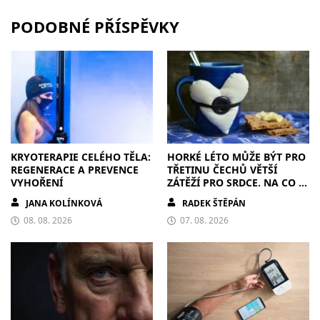
PODOBNÉ PŘÍSPĚVKY
KRYOTERAPIE CELÉHO TĚLA:
HORKÉ LÉTO MŮŽE BÝT PRO
REGENERACE A PREVENCE
TŘETINU ČECHŮ VĚTŠÍ
VYHOŘENÍ
ZÁTĚŽÍ PRO SRDCE. NA CO SI
DÁT POZOR?
JANA KOLÍNKOVÁ
RADEK ŠTĚPÁN
08. 08. 2026
07. 08. 2026