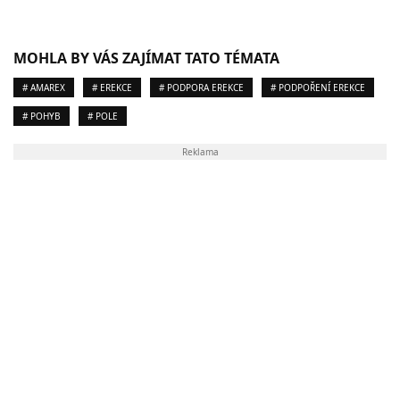
MOHLA BY VÁS ZAJÍMAT TATO TÉMATA
# AMAREX
# EREKCE
# PODPORA EREKCE
# PODPOŘENÍ EREKCE
# POHYB
# POLE
Reklama