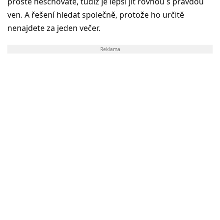
prostě neschováte, tudíž je lepší jít rovnou s pravdou
ven. A řešení hledat společně, protože ho určitě
nenajdete za jeden večer.
Reklama