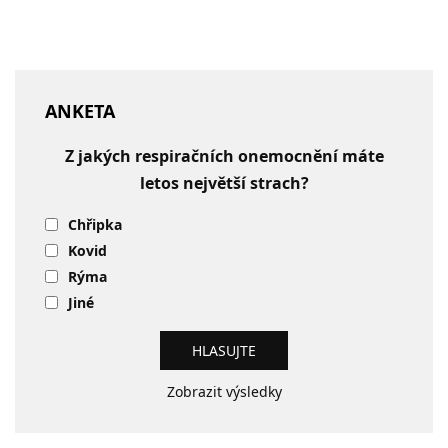
ANKETA
Z jakých respiračních onemocnění máte
letos největší strach?
Chřipka
Kovid
Rýma
Jiné
Zobrazit výsledky