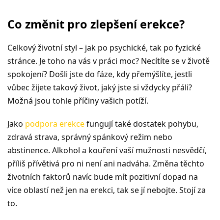
Co změnit pro zlepšení erekce?
Celkový životní styl – jak po psychické, tak po fyzické
stránce. Je toho na vás v práci moc? Necítíte se v životě
spokojení? Došli jste do fáze, kdy přemýšlíte, jestli
vůbec žijete takový život, jaký jste si vždycky přáli?
Možná jsou tohle příčiny vašich potíží.
Jako
podpora erekce
fungují také dostatek pohybu,
zdravá strava, správný spánkový režim nebo
abstinence. Alkohol a kouření vaší mužnosti nesvědčí,
příliš přívětivá pro ni není ani nadváha. Změna těchto
životních faktorů navíc bude mít pozitivní dopad na
více oblastí než jen na erekci, tak se jí nebojte. Stojí za
to.