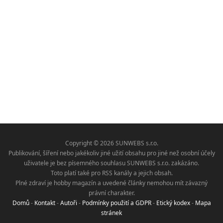
Copyright © 2026 SUNWEBS s.r.o.
Publikování, šíření nebo jakékoliv jiné užití obsahu pro jiné než osobní účely
uživatele je bez písemného souhlasu SUNWEBS s.r.o. zakázáno.
Toto platí také pro RSS kanály a jejich obsah.
Plné zdraví je hobby magazín a uvedené články nemohou mít závazný
právní charakter.
Domů
-
Kontakt
-
Autoři
-
Podmínky použití a GDPR
-
Etický kodex
-
Mapa
stránek