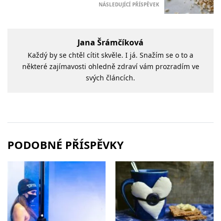
NÁSLEDUJÍCÍ PŘÍSPĚVEK
Jana Šrámčíková
Každý by se chtěl cítit skvěle. I já. Snažím se o to a
některé zajímavosti ohledně zdraví vám prozradím ve
svých článcích.
PODOBNÉ PŘÍSPĚVKY