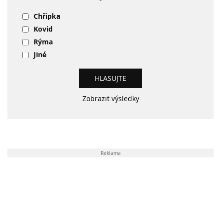
Chřipka
Kovid
Rýma
Jiné
Zobrazit výsledky
Reklama