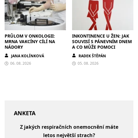
PRŮLOM V ONKOLOGII:
INKONTINENCE U ŽEN: JAK
MRNA VAKCÍNY CÍLÍ NA
SOUVISÍ S PÁNEVNÍM DNEM
NÁDORY
A CO MŮŽE POMOCI
JANA KOLÍNKOVÁ
RADEK ŠTĚPÁN
06. 08. 2026
05. 08. 2026
ANKETA
Z jakých respiračních onemocnění máte
letos největší strach?