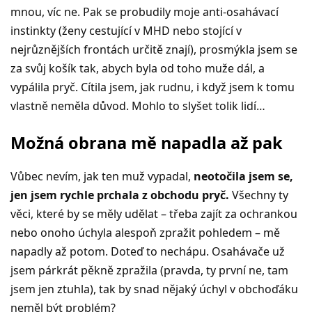
mnou, víc ne. Pak se probudily moje anti-osahávací
instinkty (ženy cestující v MHD nebo stojící v
nejrůznějších frontách určitě znají), prosmýkla jsem se
za svůj košík tak, abych byla od toho muže dál, a
vypálila pryč. Cítila jsem, jak rudnu, i když jsem k tomu
vlastně neměla důvod. Mohlo to slyšet tolik lidí…
Možná obrana mě napadla až pak
Vůbec nevím, jak ten muž vypadal,
neotočila jsem se,
jen jsem rychle prchala z obchodu pryč.
Všechny ty
věci, které by se měly udělat – třeba zajít za ochrankou
nebo onoho úchyla alespoň zpražit pohledem – mě
napadly až potom. Doteď to nechápu. Osahávače už
jsem párkrát pěkně zpražila (pravda, ty první ne, tam
jsem jen ztuhla), tak by snad nějaký úchyl v obchoďáku
neměl být problém?