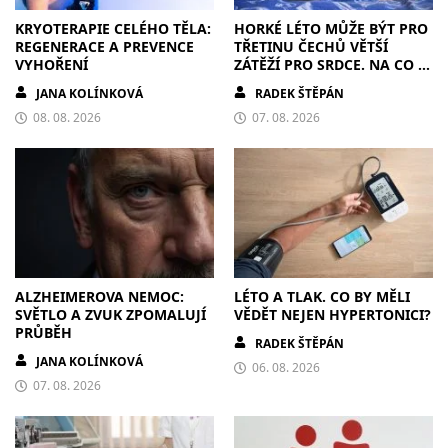
KRYOTERAPIE CELÉHO TĚLA:
HORKÉ LÉTO MŮŽE BÝT PRO
REGENERACE A PREVENCE
TŘETINU ČECHŮ VĚTŠÍ
VYHOŘENÍ
ZÁTĚŽÍ PRO SRDCE. NA CO SI
DÁT POZOR?
JANA KOLÍNKOVÁ
RADEK ŠTĚPÁN
08. 08. 2026
07. 08. 2026
ALZHEIMEROVA NEMOC:
LÉTO A TLAK. CO BY MĚLI
SVĚTLO A ZVUK ZPOMALUJÍ
VĚDĚT NEJEN HYPERTONICI?
PRŮBĚH
RADEK ŠTĚPÁN
JANA KOLÍNKOVÁ
06. 08. 2026
07. 08. 2026