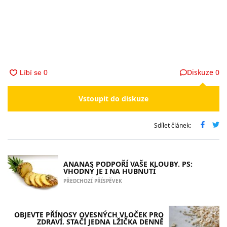
Diskuze
0
Vstoupit do diskuze
Sdílet článek:
ANANAS PODPOŘÍ VAŠE KLOUBY. PS:
VHODNÝ JE I NA HUBNUTÍ
PŘEDCHOZÍ PŘÍSPĚVEK
OBJEVTE PŘÍNOSY OVESNÝCH VLOČEK PRO
ZDRAVÍ. STAČÍ JEDNA LŽIČKA DENNĚ