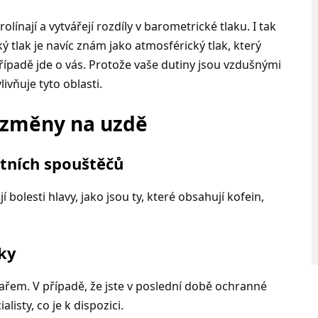
línají a vytvářejí rozdíly v barometrické tlaku. I tak
ký tlak je navíc znám jako atmosférický tlak, který
ípadě jde o vás. Protože vaše dutiny jsou vzdušnými
ivňuje tyto oblasti.
t změny na uzdě
atních spouštěčů
 bolesti hlavy, jako jsou ty, které obsahují kofein,
ky
kařem. V případě, že jste v poslední době ochranné
listy, co je k dispozici.