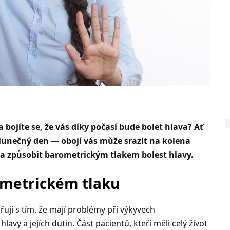
a bojíte se, že vás díky počasí bude bolet hlava? Ať
ý slunečný den — obojí vás může srazit na kolena
ima způsobit barometrickým tlakem bolest hlavy.
rometrickém tlaku
miřují s tím, že mají problémy při výkyvech
lavy a jejích dutin. Část pacientů, kteří měli celý život