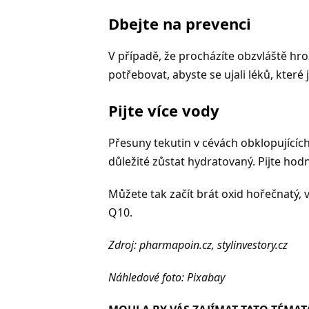
Dbejte na prevenci
V případě, že procházíte obzvláště h
potřebovat, abyste se ujali léků, které
Pijte více vody
Přesuny tekutin v cévách obklopující
důležité zůstat hydratovaný. Pijte hodn
Můžete tak začít brát oxid hořečnatý, 
Q10.
Zdroj: pharmapoin.cz, stylinvestory.cz
Náhledové foto: Pixabay