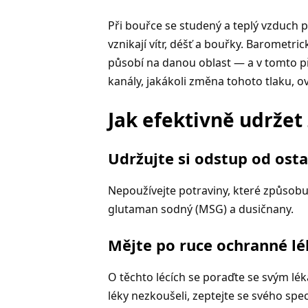
Při bouřce se studený a teplý vzduch pro
vznikají vítr, déšť a bouřky. Barometric
působí na danou oblast — a v tomto př
kanály, jakákoli změna tohoto tlaku, ovl
Jak efektivně udrže
Udržujte si odstup od ost
Nepoužívejte potraviny, které způsobují
glutaman sodný (MSG) a dusičnany.
Mějte po ruce ochranné lé
O těchto lécích se poraďte se svým lé
léky nezkoušeli, zeptejte se svého specia