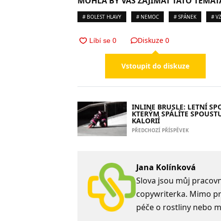
MOHLA BY VÁS ZAJÍMAT TATO TÉMAT
# BOLEST HLAVY
# NEMOC
# SPÁNEK
# V
Diskuze
0
Vstoupit do diskuze
INLINE BRUSLE: LETNÍ SP
KTERÝM SPÁLÍTE SPOUST
KALORIÍ
PŘEDCHOZÍ PŘÍSPĚVEK
Jana Kolínková
Slova jsou můj pracovní
copywriterka. Mimo prá
péče o rostliny nebo m