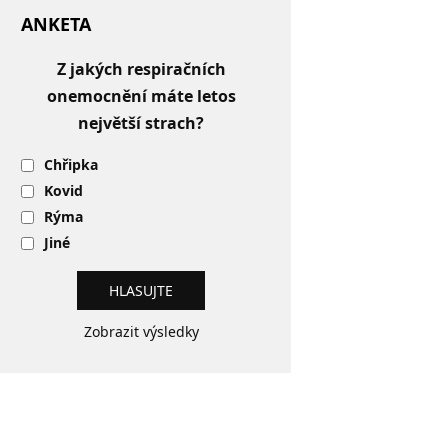
ANKETA
Z jakých respiračních
onemocnění máte letos
největší strach?
Chřipka
Kovid
Rýma
Jiné
Zobrazit výsledky