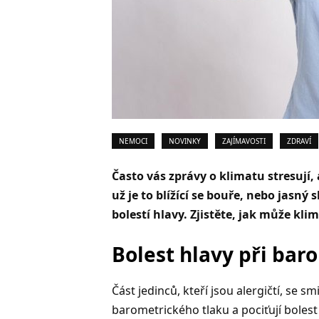
NEMOCI
NOVINKY
ZAJÍMAVOSTI
ZDRAVÍ
Často vás zprávy o klimatu stresují, 
už je to blížící se bouře, nebo jasn
bolestí hlavy. Zjistěte, jak může kl
Bolest hlavy při ba
Část jedinců, kteří jsou alergičtí, se s
barometrického tlaku a pociťují bolest h