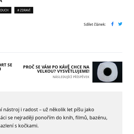
A
ZDUCH
# ZDRAVÍ
Sdílet článek:
ORT SE
PROČ SE VÁM PO KÁVĚ CHCE NA
U
VELKOU? VYSVĚTLUJEME!
NÁSLEDUJÍCÍ PŘÍSPĚVEK
 nástroj i radost – už několik let píšu jako
ci se nejraději ponořím do knih, filmů, bazénu,
azlení s kočkami.