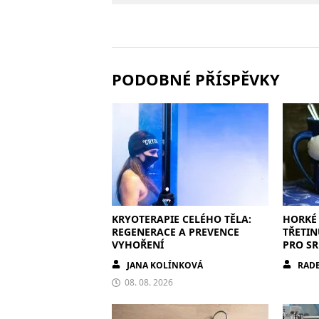
PODOBNÉ PŘÍSPĚVKY
KRYOTERAPIE CELÉHO TĚLA:
HORKÉ 
REGENERACE A PREVENCE
TŘETIN
VYHOŘENÍ
PRO SR
POZOR
JANA KOLÍNKOVÁ
RADE
08. 08. 2026