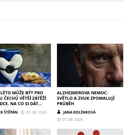
LÉTO MŮŽE BÝT PRO
ALZHEIMEROVA NEMOC:
U ČECHŮ VĚTŠÍ ZÁTĚŽÍ
SVĚTLO A ZVUK ZPOMALUJÍ
DCE. NA CO SI DÁT
PRŮBĚH
?
K ŠTĚPÁN
07. 08. 2026
JANA KOLÍNKOVÁ
07. 08. 2026