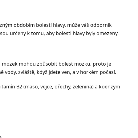
rozným obdobím bolestí hlavy, může váš odborník
 jsou určeny k tomu, aby bolesti hlavy byly omezeny.
ch mozek mohou způsobit bolest mozku, proto je
ě vody, zvláště, když jdete ven, a v horkém počasí.
vitamín B2 (maso, vejce, ořechy, zelenina) a koenzym