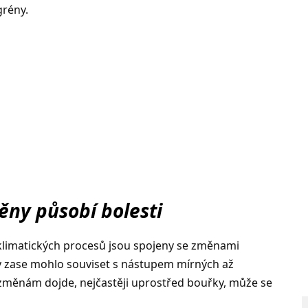
grény.
ěny působí bolesti
 klimatických procesů jsou spojeny se změnami
by zase mohlo souviset s nástupem mírných až
 změnám dojde, nejčastěji uprostřed bouřky, může se