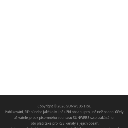
Copyright © 2026 SUNWEBS s.r.o.
Publikování, šíření nebo jakékoliv jiné užití obsahu pro jiné než osobní účely
uživatele je bez písemného souhlasu SUNWEBS s.r.o. zakázáno.
Toto platí také pro RSS kanály a jejich obsah.