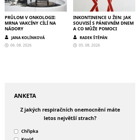
PRŮLOM V ONKOLOGII:
INKONTINENCE U ŽEN: JAK
MRNA VAKCÍNY CÍLÍ NA
SOUVISÍ S PÁNEVNÍM DNEM
NÁDORY
A CO MŮŽE POMOCI
JANA KOLÍNKOVÁ
RADEK ŠTĚPÁN
06. 08. 2026
05. 08. 2026
ANKETA
Z jakých respiračních onemocnění máte
letos největší strach?
Chřipka
Kovid