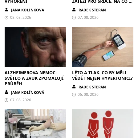
VYHOŘENÍ
ZÁTĚŽÍ PRO SRDCE. NA CO SI
DÁT POZOR?
JANA KOLÍNKOVÁ
RADEK ŠTĚPÁN
08. 08. 2026
07. 08. 2026
ALZHEIMEROVA NEMOC:
LÉTO A TLAK. CO BY MĚLI
SVĚTLO A ZVUK ZPOMALUJÍ
VĚDĚT NEJEN HYPERTONICI?
PRŮBĚH
RADEK ŠTĚPÁN
JANA KOLÍNKOVÁ
06. 08. 2026
07. 08. 2026