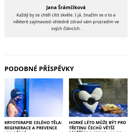
Jana Šrámčíková
Každý by se chtěl cítit skvěle. I já. Snažím se o to a
některé zajímavosti ohledně zdraví vám prozradím ve
svých článcích.
PODOBNÉ PŘÍSPĚVKY
KRYOTERAPIE CELÉHO TĚLA:
HORKÉ LÉTO MŮŽE BÝT PRO
REGENERACE A PREVENCE
TŘETINU ČECHŮ VĚTŠÍ