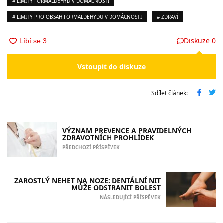
# LIMITY FORMALDEHYD V DOMÁCNOSTI
# LIMITY PRO OBSAH FORMALDEHYDU V DOMÁCNOSTI
# ZDRAVÍ
Diskuze
0
Vstoupit do diskuze
Sdílet článek:
VÝZNAM PREVENCE A PRAVIDELNÝCH
ZDRAVOTNÍCH PROHLÍDEK
PŘEDCHOZÍ PŘÍSPĚVEK
ZAROSTLÝ NEHET NA NOZE: DENTÁLNÍ NIT
MŮŽE ODSTRANIT BOLEST
NÁSLEDUJÍCÍ PŘÍSPĚVEK