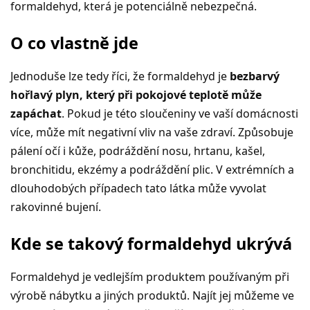
formaldehyd, která je potenciálně nebezpečná.
O co vlastně jde
Jednoduše lze tedy říci, že formaldehyd je
bezbarvý
hořlavý plyn, který při pokojové teplotě může
zapáchat
. Pokud je této sloučeniny ve vaší domácnosti
více, může mít negativní vliv na vaše zdraví. Způsobuje
pálení očí i kůže, podráždění nosu, hrtanu, kašel,
bronchitidu, ekzémy a podráždění plic. V extrémních a
dlouhodobých případech tato látka může vyvolat
rakovinné bujení.
Kde se takový formaldehyd ukrývá
Formaldehyd je vedlejším produktem používaným při
výrobě nábytku a jiných produktů. Najít jej můžeme ve