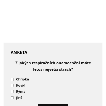
ANKETA
Z jakých respiračních onemocnění máte
letos největší strach?
Chřipka
Kovid
Rýma
Jiné