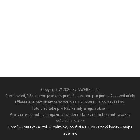
Copyright © 2026 SUNWEBS s.r.o.
Publikování, šíření nebo jakékoliv jiné užití obsahu pro jiné než osobní účely
uživatele je bez písemného souhlasu SUNWEBS s.r.o. zakázáno.
Toto platí také pro RSS kanály a jejich obsah.
Plné zdraví je hobby magazín a uvedené články nemohou mít závazný
právní charakter.
Domů
-
Kontakt
-
Autoři
-
Podmínky použití a GDPR
-
Etický kodex
-
Mapa
stránek