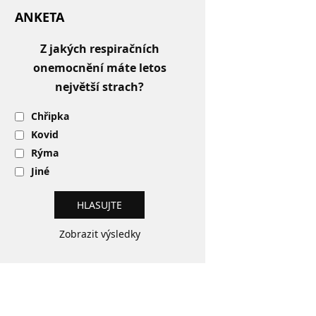
ANKETA
Z jakých respiračních
onemocnění máte letos
největší strach?
Chřipka
Kovid
Rýma
Jiné
Zobrazit výsledky