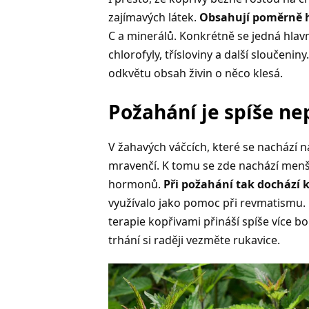
zajímavých látek.
Obsahují poměrně h
C a minerálů. Konkrétně se jedná hlav
chlorofyly, třísloviny a další sloučeniny
odkvětu obsah živin o něco klesá.
Požahání je spíše n
V žahavých váčcích, které se nachází na
mravenčí. K tomu se zde nachází menš
hormonů.
Při požahání tak dochází 
využívalo jako pomoc při revmatismu.
terapie kopřivami přináší spíše více bole
trhání si raději vezměte rukavice.