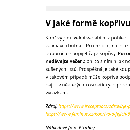
V jaké formě kopřivu
Kopřivy jsou velmi variabilní z pohledu 
zajímavé chutnají. Při chřipce, nachla
doporučuje popíjet čaj z kopřivy.
Pozor
nedávejte večer
a ani to s ním nijak n
sušených listů. Prospěšná je také kou
V takovém případě může kopřiva podpo
najít i v některých kosmetických pro
vyrážkám.
Zdroj:
https://www.ireceptar.cz/zdravi/j
https://www.feminus.cz/kopriva-a-jejich-
Náhledové foto: Pixabay