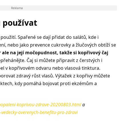
Reklama
 používat
použití. Spařené se dají přidat do salátů, kde i
zení, nebo jako prevence cukrovky a žlučových obtíží se
 ale na její močopudnost, takže si kopřivový čaj
epřehánějte. Čaj si můžete připravit z čerstvých i
pel v kopřivovém odvaru nebo vlasová tinktura.
rovat zdravý růst vlasů. Výtažek z kopřivy můžete
duktech, kdy pomáhá bojovat proti ekzémům a
e-popaleni-koprivou-zdrave-20200803.html
a
8-vedecky-overenych-benefitu-pro-zdravi