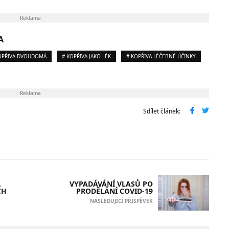
Reklama
A
OPŘIVA DVOUDOMÁ
# KOPŘIVA JAKO LÉK
# KOPŘIVA LÉČEBNÉ ÚČINKY
Reklama
Sdílet článek:
,
VYPADÁVÁNÍ VLASŮ PO
CH
PRODĚLÁNÍ COVID-19
NÁSLEDUJÍCÍ PŘÍSPĚVEK