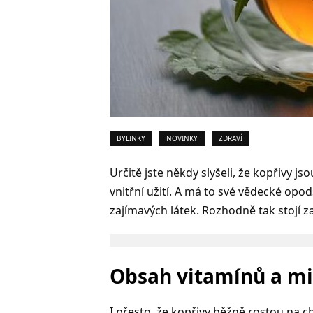
BYLINKY
NOVINKY
ZDRAVÍ
Určitě jste někdy slyšeli, že kopřivy jso
vnitřní užití. A má to své vědecké opo
zajímavých látek. Rozhodně tak stojí za
Obsah vitamínů a mi
I přesto, že kopřivy běžně rostou na