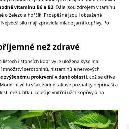
odně vitamínu B6 a B2
. Dále jsou zdrojem vitamínu
ně o železo a hořčík. Prospěšné jsou i obsažené
. Největší sílu mají zpravidla mladé jarní kopřivy. Po
epříjemné než zdravé
 listech i stoncích kopřivy je uložena kyselina
í množství serotoninů, histaminů a nervových
ke zvýšenému prokrvení v dané oblasti
, což se dříve
 Moderní věda však žádné takové poznatky nepřináší a
sti než užitku. Lepší je vnitřní užití kopřivy a na