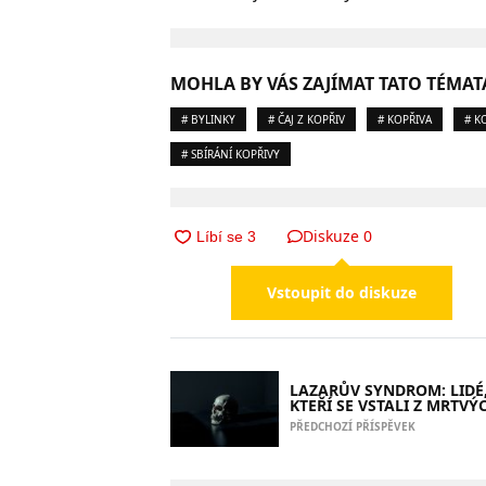
MOHLA BY VÁS ZAJÍMAT TATO TÉMAT
# BYLINKY
# ČAJ Z KOPŘIV
# KOPŘIVA
# K
# SBÍRÁNÍ KOPŘIVY
Diskuze
0
Vstoupit do diskuze
LAZARŮV SYNDROM: LIDÉ
KTEŘÍ SE VSTALI Z MRTVÝ
PŘEDCHOZÍ PŘÍSPĚVEK