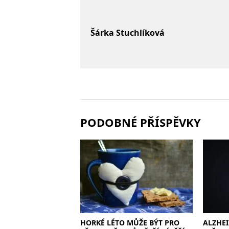
Šárka Stuchlíková
PODOBNÉ PŘÍSPĚVKY
HORKÉ LÉTO MŮŽE BÝT PRO
ALZHE