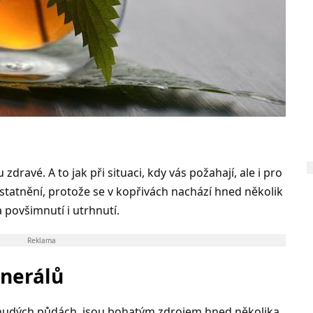
u zdravé. A to jak při situaci, kdy vás požahají, ale i pro
dstatnění, protože se v kopřivách nachází hned několik
 povšimnutí i utrhnutí.
Reklama
nerálů
 chudých půdách, jsou bohatým zdrojem hned několika