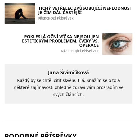
TICHÝ VETŘELEC ZPŮSOBUJÍCÍ NEPLODNOST
JE ČÍM DÁL ČASTĚJŠÍ
PŘEDCHOZÍ PŘÍSPĚVEK
POKLESLÁ OČNÍ VÍČKA NEJSOU JEN
ESTETICKÝM PROBLÉMEM. CVIKY VS.
OPERACE
NÁSLEDUJÍCÍ PŘÍSPĚVEK
Jana Šrámčíková
Každý by se chtěl cítit skvěle. I já. Snažím se o to a
některé zajímavosti ohledně zdraví vám prozradím ve
svých článcích.
PODOBNÉ PŘÍSPĚVKY