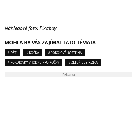
Náhledové foto: Pixabay
MOHLA BY VÁS ZAJÍMAT TATO TÉMATA
# DĚTI
# KOČKA
# POKOJOVÁ ROSTLINA
# POKOJOVKY VHODNÉ PRO KOČKY
# ZELEŇ BEZ RIZIKA
Reklama