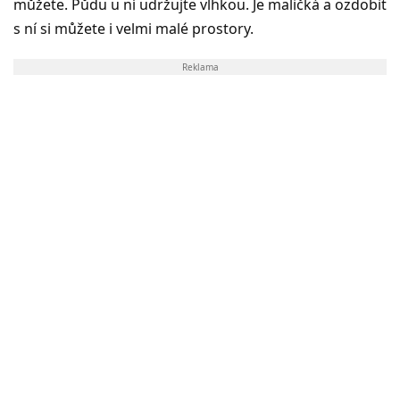
můžete. Půdu u ní udržujte vlhkou. Je maličká a ozdobit
s ní si můžete i velmi malé prostory.
Reklama