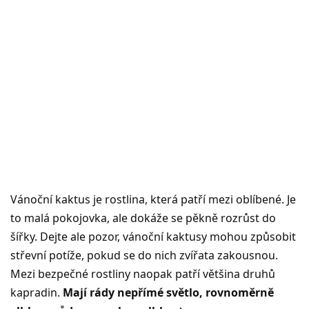
Vánoční kaktus je rostlina, která patří mezi oblíbené. Je
to malá pokojovka, ale dokáže se pěkně rozrůst do
šířky. Dejte ale pozor, vánoční kaktusy mohou způsobit
střevní potíže, pokud se do nich zvířata zakousnou.
Mezi bezpečné rostliny naopak patří většina druhů
kapradin.
Mají rády nepřímé světlo, rovnoměrně