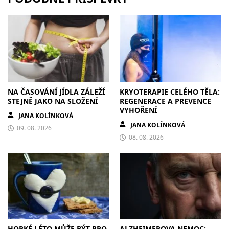
NA ČASOVÁNÍ JÍDLA ZÁLEŽÍ
KRYOTERAPIE CELÉHO TĚLA:
STEJNĚ JAKO NA SLOŽENÍ
REGENERACE A PREVENCE
VYHOŘENÍ
JANA KOLÍNKOVÁ
JANA KOLÍNKOVÁ
09. 08. 2026
08. 08. 2026
HORKÉ LÉTO MŮŽE BÝT PRO
ALZHEIMEROVA NEMOC: