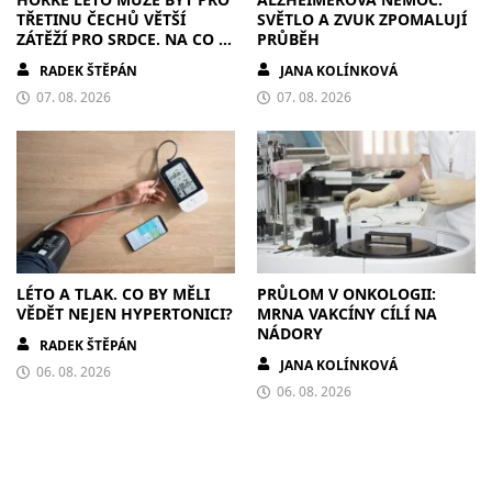
TŘETINU ČECHŮ VĚTŠÍ
SVĚTLO A ZVUK ZPOMALUJÍ
ZÁTĚŽÍ PRO SRDCE. NA CO SI
PRŮBĚH
DÁT POZOR?
RADEK ŠTĚPÁN
JANA KOLÍNKOVÁ
07. 08. 2026
07. 08. 2026
LÉTO A TLAK. CO BY MĚLI
PRŮLOM V ONKOLOGII:
VĚDĚT NEJEN HYPERTONICI?
MRNA VAKCÍNY CÍLÍ NA
NÁDORY
RADEK ŠTĚPÁN
JANA KOLÍNKOVÁ
06. 08. 2026
06. 08. 2026