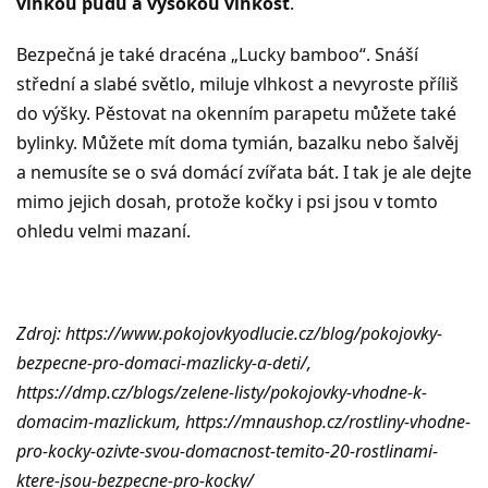
vlhkou půdu a vysokou vlhkost
.
Bezpečná je také dracéna „Lucky bamboo“. Snáší
střední a slabé světlo, miluje vlhkost a nevyroste příliš
do výšky. Pěstovat na okenním parapetu můžete také
bylinky. Můžete mít doma tymián, bazalku nebo šalvěj
a nemusíte se o svá domácí zvířata bát. I tak je ale dejte
mimo jejich dosah, protože kočky i psi jsou v tomto
ohledu velmi mazaní.
Zdroj: https://www.pokojovkyodlucie.cz/blog/pokojovky-
bezpecne-pro-domaci-mazlicky-a-deti/,
https://dmp.cz/blogs/zelene-listy/pokojovky-vhodne-k-
domacim-mazlickum, https://mnaushop.cz/rostliny-vhodne-
pro-kocky-ozivte-svou-domacnost-temito-20-rostlinami-
ktere-jsou-bezpecne-pro-kocky/