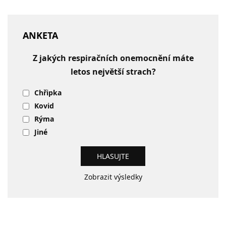
ANKETA
Z jakých respiračních onemocnění máte
letos největší strach?
Chřipka
Kovid
Rýma
Jiné
Zobrazit výsledky